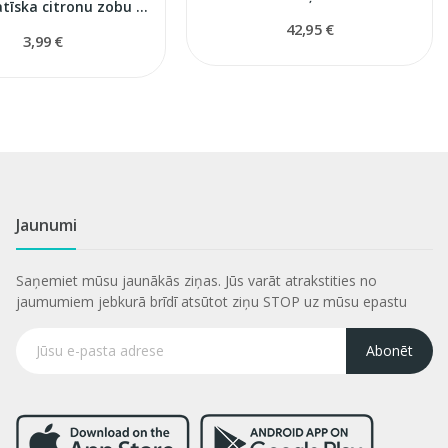
Homeopatīska citronu zobu pasta
42,95 €
3,99 €
Jaunumi
Saņemiet mūsu jaunākās ziņas. Jūs varāt atrakstities no
jaumumiem jebkurā brīdī atsūtot ziņu STOP uz mūsu epastu
Abonēt