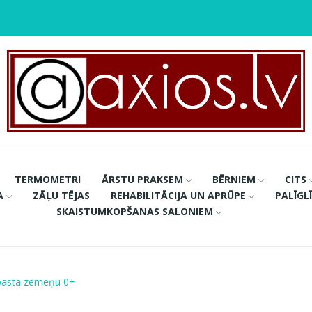
TERMOMETRI
ĀRSTU PRAKSEM
BĒRNIEM
CITS
A
ZĀĻU TĒJAS
REHABILITĀCIJA UN APRŪPE
PALĪGL
SKAISTUMKOPŠANAS SALONIEM
pasta zemeņu 0+