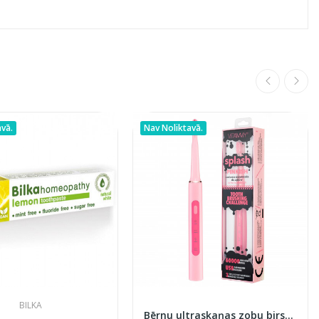
avā.
Nav Noliktavā.
BILKA
Bērnu ultraskaņas zobu birste Splash