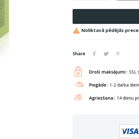

Noliktavā pēdējās prece
Share
Droši maksājumi
SSL s
Piegāde
1-2 darba dienu
Agriezšana
14 dienu p