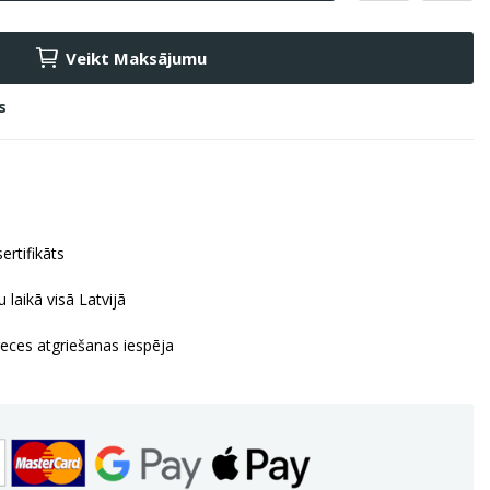
Veikt Maksājumu
s
ertifikāts
 laikā visā Latvijā
reces atgriešanas iespēja