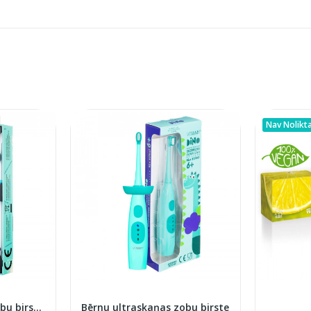
Nav Nolikt
Bērnu ultraskaņas zobu birste Splash
Bērnu ultraskaņas zobu birste