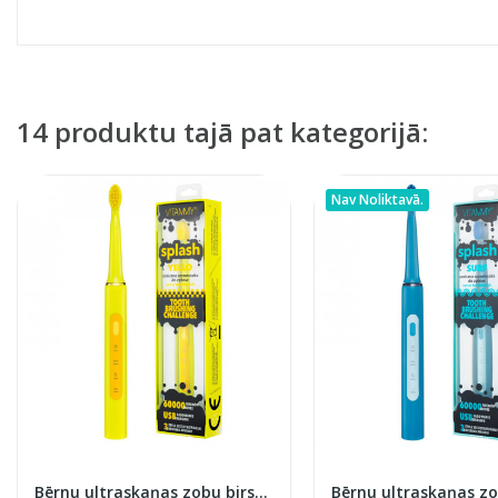
14 produktu tajā pat kategorijā:
Nav Noliktavā.
Bērnu ultraskaņas zobu birste Splash