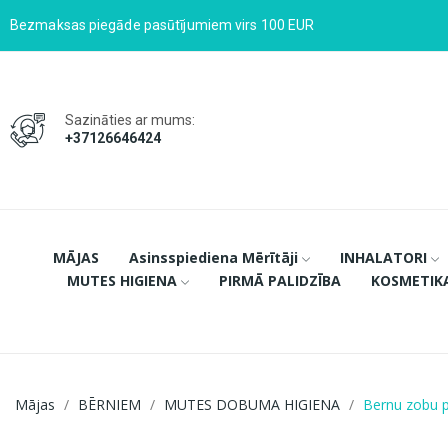
Bezmaksas piegāde pasūtījumiem virs 100 EUR
Sazināties ar mums:
+37126646424
MĀJAS
Asinsspiediena Mērītāji
INHALATORI
MUTES HIGIENA
PIRMĀ PALIDZĪBA
KOSMETIK
Mājas
BĒRNIEM
MUTES DOBUMA HIGIENA
Bernu zobu 