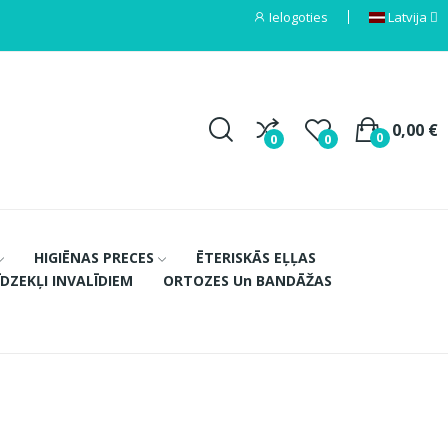
Ielogoties
Latvija
0,00 €
0
0
0
HIGIĒNAS PRECES
ĒTERISKĀS EĻĻAS
ĪDZEKĻI INVALĪDIEM
ORTOZES Un BANDĀŽAS