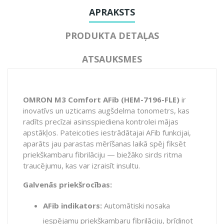
APRAKSTS
PRODUKTA DETAĻAS
ATSAUKSMES
OMRON M3 Comfort AFib (HEM-7196-FLE)
ir
inovatīvs un uzticams augšdelma tonometrs, kas
radīts precīzai asinsspiediena kontrolei mājas
apstākļos. Pateicoties iestrādātajai AFib funkcijai,
aparāts jau parastas mērīšanas laikā spēj fiksēt
priekškambaru fibrilāciju — biežāko sirds ritma
traucējumu, kas var izraisīt insultu.
Galvenās priekšrocības:
AFib indikators:
Automātiski nosaka
iespējamu priekškambaru fibrilāciju, brīdinot