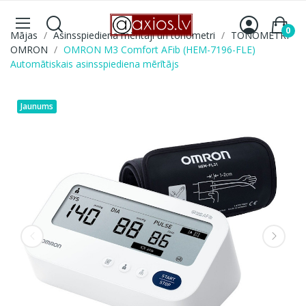
0
Mājas
Asinsspiediena mērītāji un tonometri
TONOMETRI
OMRON
OMRON M3 Comfort AFib (HEM-7196-FLE)
Automātiskais asinsspiediena mērītājs
Jaunums