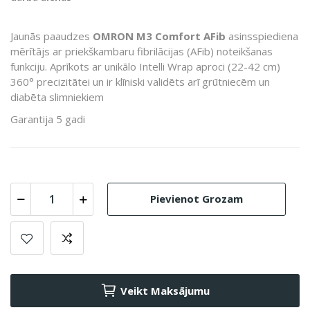
Jaunās paaudzes
OMRON M3 Comfort AFib
asinsspiediena
mērītājs ar priekškambaru fibrilācijas (AFib) noteikšanas
funkciju. Aprīkots ar unikālo Intelli Wrap aproci (22-42 cm)
360° precizitātei un ir klīniski validēts arī grūtniecēm un
diabēta slimniekiem
Garantija 5 gadi
Pievienot Grozam
Veikt Maksājumu