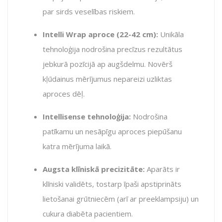
par sirds veselības riskiem.
Intelli Wrap aproce (22-42 cm):
Unikāla
tehnoloģija nodrošina precīzus rezultātus
jebkurā pozīcijā ap augšdelmu. Novērš
kļūdainus mērījumus nepareizi uzliktas
aproces dēļ.
Intellisense tehnoloģija:
Nodrošina
patīkamu un nesāpīgu aproces piepūšanu
katra mērījuma laikā.
Augsta klīniskā precizitāte:
Aparāts ir
klīniski validēts, tostarp īpaši apstiprināts
lietošanai grūtniecēm (arī ar preeklampsiju) un
cukura diabēta pacientiem.