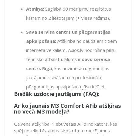
Atmiņa:
Saglabā 60 mērījumu rezultātus
katram no 2 lietotājiem (+ Viesa režīms).
Sava servisa centrs un pēcgarantijas
apkalpošana:
Atšķirībā no daudziem citiem
interneta veikaliem, Axios.lv nodrošina pilnu
tehnisko atbalstu. Mums ir
savs servisa
centrs Rīgā
, kas nozīmē ātru garantijas
jautājumu risināšanu un profesionālu
pēcgarantijas apkalpošanu jūsu ierīcei.
Biežāk uzdotie jautājumi (FAQ):
Ar ko jaunais M3 Comfort AFib atšķiras
no vecā M3 modeļa?
Galvenā atšķirība ir iebūvētais AFib indikators, kas
spēj noteikt bīstamus sirds ritma traucējumus