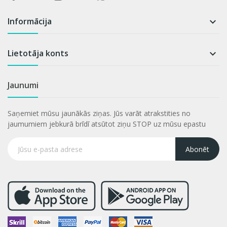
Informācija

Lietotāja konts

Jaunumi
Saņemiet mūsu jaunākās ziņas. Jūs varāt atrakstities no
jaumumiem jebkurā brīdī atsūtot ziņu STOP uz mūsu epastu
Abonēt