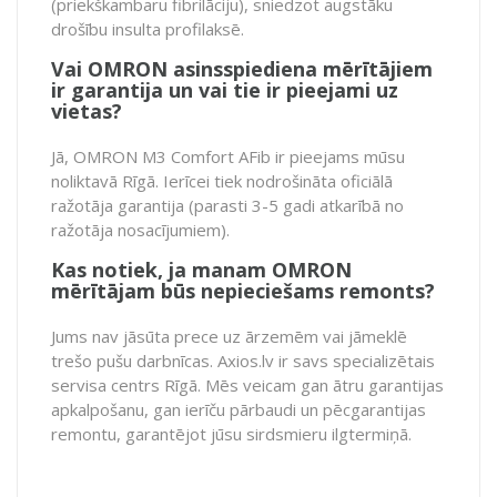
(priekškambaru fibrilāciju), sniedzot augstāku
drošību insulta profilaksē.
Vai OMRON asinsspiediena mērītājiem
ir garantija un vai tie ir pieejami uz
vietas?
Jā, OMRON M3 Comfort AFib ir pieejams mūsu
noliktavā Rīgā. Ierīcei tiek nodrošināta oficiālā
ražotāja garantija (parasti 3-5 gadi atkarībā no
ražotāja nosacījumiem).
Kas notiek, ja manam OMRON
mērītājam būs nepieciešams remonts?
Jums nav jāsūta prece uz ārzemēm vai jāmeklē
trešo pušu darbnīcas. Axios.lv ir savs specializētais
servisa centrs Rīgā. Mēs veicam gan ātru garantijas
apkalpošanu, gan ierīču pārbaudi un pēcgarantijas
remontu, garantējot jūsu sirdsmieru ilgtermiņā.