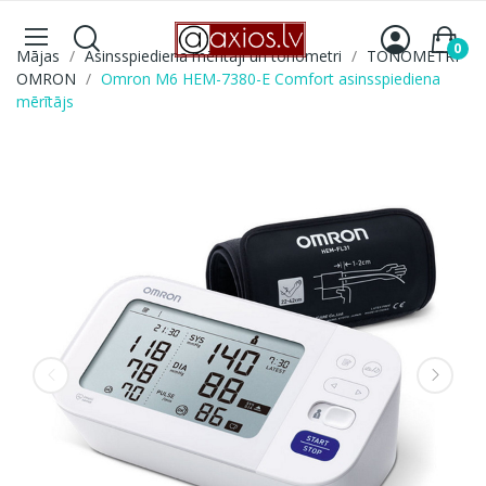
0
Mājas
Asinsspiediena mērītāji un tonometri
TONOMETRI
OMRON
Omron M6 HEM-7380-E Comfort asinsspiediena
mērītājs