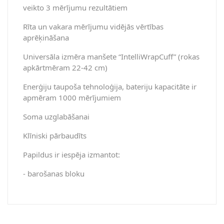
veikto 3 mērījumu rezultātiem
Rīta un vakara mērījumu vidējās vērtības
aprēķināšana
Universāla izmēra manšete “IntelliWrapCuff” (rokas
apkārtmēram 22-42 cm)
Enerģiju taupoša tehnoloģija, bateriju kapacitāte ir
apmēram 1000 mērījumiem
Soma uzglabāšanai
Klīniski pārbaudīts
Papildus ir iespēja izmantot:
- barošanas bloku