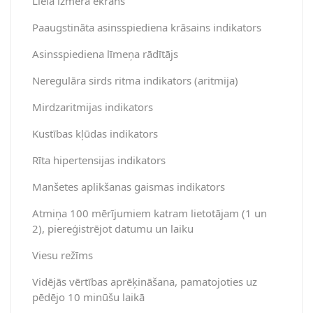
Liela izmēra ekrāns
Paaugstināta asinsspiediena krāsains indikators
Asinsspiediena līmeņa rādītājs
Neregulāra sirds ritma indikators (aritmija)
Mirdzaritmijas indikators
Kustības kļūdas indikators
Rīta hipertensijas indikators
Manšetes aplikšanas gaismas indikators
Atmiņa 100 mērījumiem katram lietotājam (1 un
2), piereģistrējot datumu un laiku
Viesu režīms
Vidējās vērtības aprēķināšana, pamatojoties uz
pēdējo 10 minūšu laikā