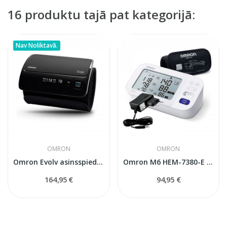
16 produktu tajā pat kategorijā:
Nav Noliktavā.
OMRON
OMRON
Omron Evolv asinsspiediena mērītājs
Omron M6 HEM-7380-E Comfort asinsspiediena...
164,95 €
94,95 €