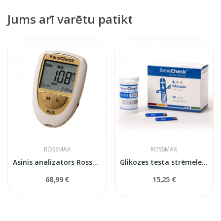
Jums arī varētu patikt
ROSSMAX
ROSSMAX
Asinis analizators Rossmax BeneCheck Plus
Glikozes testa strēmeles Benecheck/Pempa
68,99 €
15,25 €