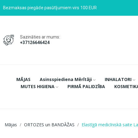
Bezmaksas piegāde pasūtījumiem virs 100 EUR
Sazināties ar mums:
+37126646424
MĀJAS
Asinsspiediena Mērītāji
INHALATORI
MUTES HIGIENA
PIRMĀ PALIDZĪBA
KOSMETIK
Mājas
ORTOZES un BANDĀŽAS
Elastīgā medicīniskā saite 