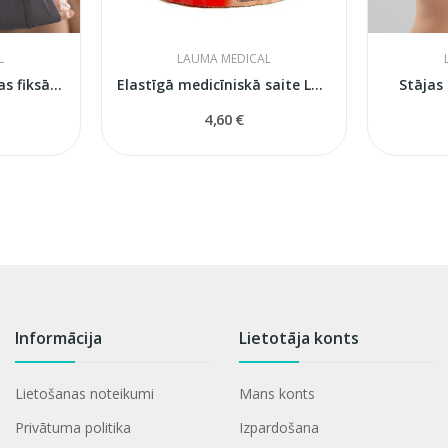
L
LAUMA MEDICAL
Balstošais apsējs rokas fiksācijai
Elastīgā medicīniskā saite Lauma Medical modelis 6
Stājas
4,60 €
Informācija
Lietotāja konts
Lietošanas noteikumi
Mans konts
Privātuma politika
Izpardošana