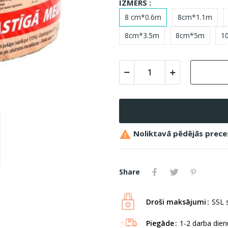
IZMĒRS :
8 cm*0.6m
8cm*1.1m
8cm*3.5m
8cm*5m
1

Noliktavā pēdējās prece
Share
Droši maksājumi
SSL s
Piegāde
1-2 darba dienu