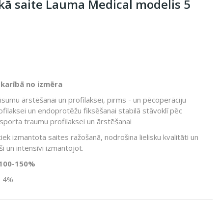
skā saite Lauma Medical modelis 5
atkarībā no izmēra
isumu ārstēšanai un profilaksei, pirms - un pēcoperāciju
ilaksei un endoprotēžu fiksēšanai stabilā stāvoklī pēc
 sporta traumu profilaksei un ārstēšanai
iek izmantota saites ražošanā, nodrošina lielisku kvalitāti un
i un intensīvi izmantojot.
 100-150%
s 4%