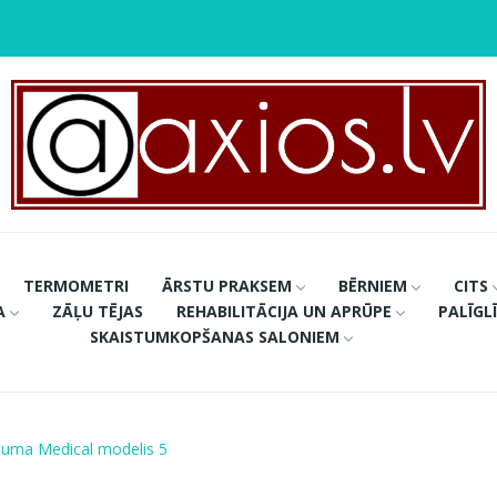
TERMOMETRI
ĀRSTU PRAKSEM
BĒRNIEM
CITS
A
ZĀĻU TĒJAS
REHABILITĀCIJA UN APRŪPE
PALĪGL
SKAISTUMKOPŠANAS SALONIEM
Lauma Medical modelis 5