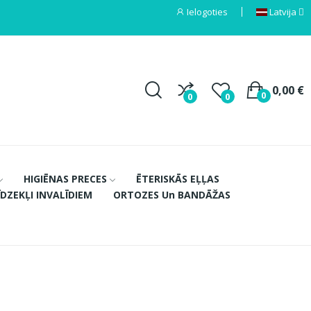
Ielogoties
Latvija
0,00 €
0
0
0
HIGIĒNAS PRECES
ĒTERISKĀS EĻĻAS
ĪDZEKĻI INVALĪDIEM
ORTOZES Un BANDĀŽAS