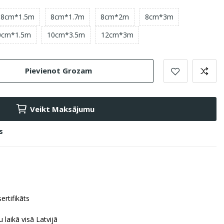
8cm*1.5m
8cm*1.7m
8cm*2m
8cm*3m
0cm*1.5m
10cm*3.5m
12cm*3m
Pievienot Grozam
Veikt Maksājumu
s
ertifikāts
 laikā visā Latvijā