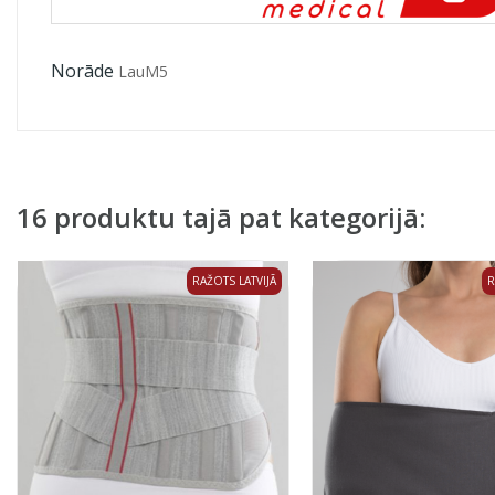
Norāde
LauM5
16 produktu tajā pat kategorijā:
RAŽOTS LATVIJĀ
R