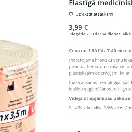
Elastīgā medicīni
Uzrakstīt atsauksmi
3,99 €
Piegāde 2 - 3 darba dienas laikā
Cena no 1.90 līdz 7.40 eiro 
Pielietojama hronisku vēnu ieka
periodā, hematomu rašanās prof
plastiskajām operācijām, kā arī
Īpaša aušanas tehnoloģija, kas t
īpašību saglabāšanos pat ilgstoš
Vidēja stiepjamības pakāpe
Sastāvs: kokvilna 96%, elastān