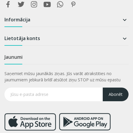
Informācija

Lietotāja konts

Jaunumi
Saņemiet mūsu jaunākās ziņas. Jūs varāt atrakstities no
jaumumiem jebkurā brīdī atsūtot ziņu STOP uz mūsu epastu
Abonēt