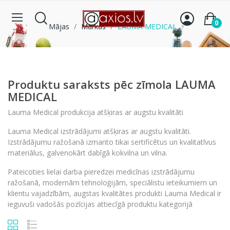
0
Mājas
Markas
LAUMA MEDICAL
Produktu saraksts pēc zīmola LAUMA
MEDICAL
Lauma Medical produkcija atšķiras ar augstu kvalitāti
Lauma Medical izstrādājumi atšķiras ar augstu kvalitāti.
Izstrādājumu ražošanā izmanto tikai sertificētus un kvalitatīvus
materiālus, galvenokārt dabīgā kokvilna un vilna.
Pateicoties lielai darba pieredzei medicīnas izstrādājumu
ražošanā, modernām tehnoloģijām, speciālistu ieteikumiem un
klientu vajadzībām, augstas kvalitātes produkti Lauma Medical ir
ieguvuši vadošās pozīcijas attiecīgā produktu kategorijā