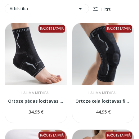

Atbilstība
Filtrs
RAŽOTS LATVIJĀ
RAŽOTS LATVIJĀ
LAUMA MEDICAL
LAUMA MEDICAL
Ortoze pēdas locītavas fiksācijai
Ortoze ceļa locītavas fiksācijai
34,95 €
44,95 €
RAŽOTS LATVIJĀ
RAŽOTS LATVIJĀ