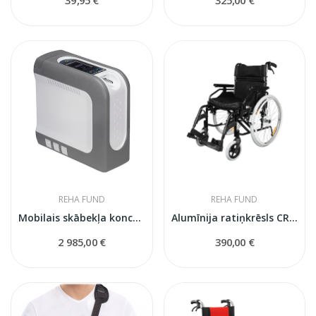
REHA FUND
REHA FUND
Mobilais skābekļa koncentrators DeVilbiss Igo2
Alumīnija ratiņkrēsls CRUISER ACTIVE
2 985,00 €
390,00 €