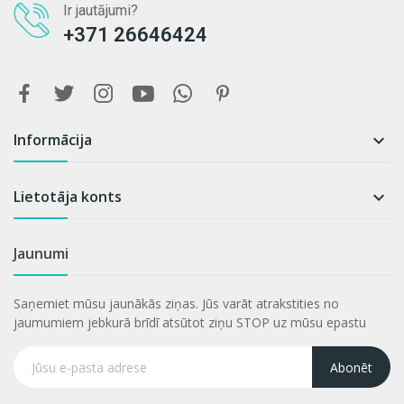
Ir jautājumi?
+371 26646424
Informācija

Lietotāja konts

Jaunumi
Saņemiet mūsu jaunākās ziņas. Jūs varāt atrakstities no
jaumumiem jebkurā brīdī atsūtot ziņu STOP uz mūsu epastu
Abonēt