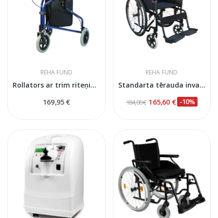
REHA FUND
REHA FUND
Rollators ar trim riteņiem, grozu un somu RF-621
Standarta tērauda invalīdu ratiņkrēsls GABI,...
169,95 €
165,60 €
-10%
184,00 €