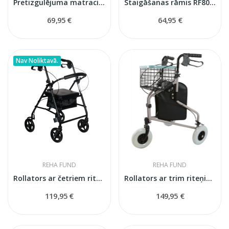
Pretizgulējuma matracis BioFlote 2000
Staigāšanas rāmis RF803/1
69,95 €
64,95 €
Nav Noliktavā.
REHA FUND
REHA FUND
Rollators ar četriem riteņiem RF-610/CZA
Rollators ar trim riteņiem, grozu un somu RF-611
119,95 €
149,95 €