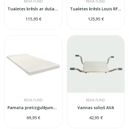
REHA FUND
REHA FUND
Tualetes krēsls ar dušas krēsla un staigāšanas...
Tualetes krēsls Louis RF840
115,95 €
125,95 €
REHA FUND
REHA FUND
Pamata pretizgulējuma putu matracis
Vannas soliņš AVA
69,95 €
42,95 €