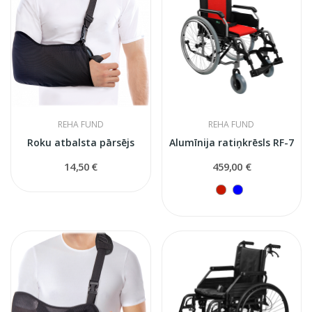
REHA FUND
REHA FUND
Roku atbalsta pārsējs
Alumīnija ratiņkrēsls RF-7
14,50 €
459,00 €