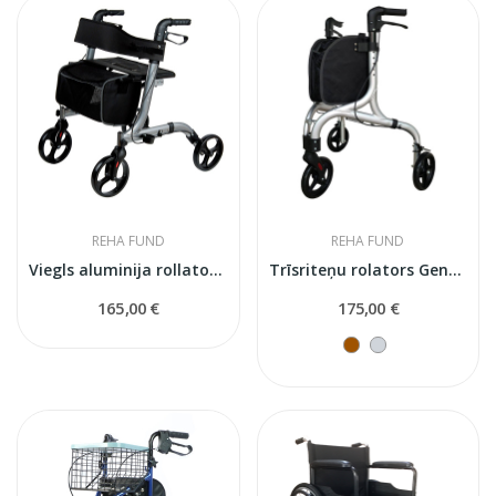
REHA FUND
REHA FUND
Viegls aluminija rollators RF 620
Trīsriteņu rolators Geneva Premium
165,00 €
175,00 €