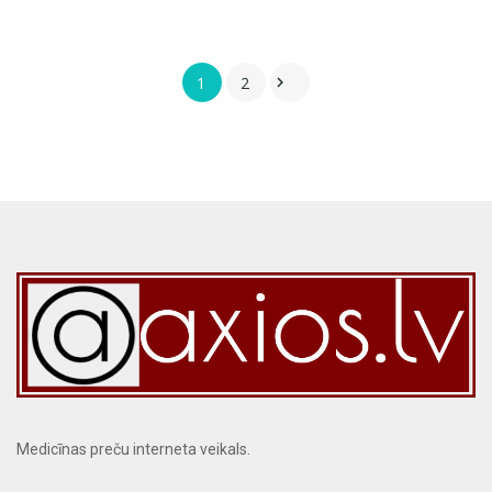
1
2

Medicīnas preču interneta veikals.