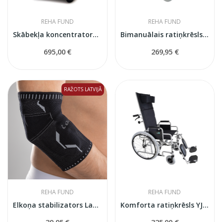
REHA FUND
REHA FUND
Skābekļa koncentrators KSOC-5
Bimanuālais ratiņkrēsls ar tērauda rāmi Cruiser 1
695,00 €
269,95 €
RAŽOTS LATVIJĀ
REHA FUND
REHA FUND
Elkoņa stabilizators Lauma Medical
Komforta ratiņkrēsls YJ-011
39,95 €
325,00 €