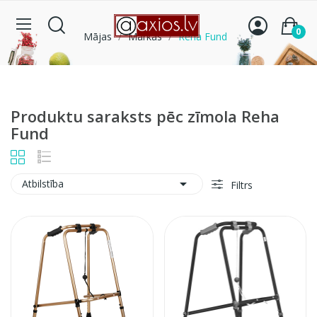
0
Mājas
Markas
Reha Fund
Produktu saraksts pēc zīmola Reha
Fund

Atbilstība
Filtrs