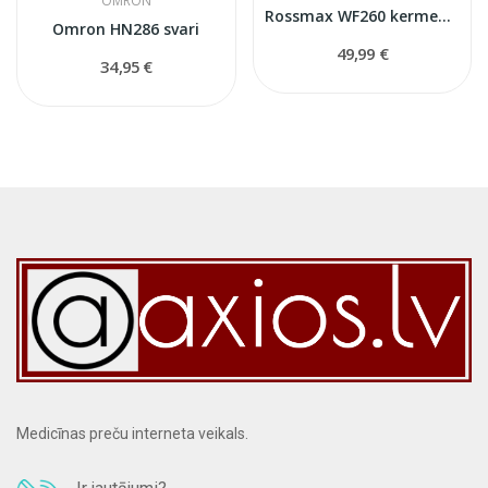
OMRON
Rossmax WF260 kermeņa struktūras mērītājs - svari
Omron HN286 svari
49,99 €
34,95 €
Medicīnas preču interneta veikals.