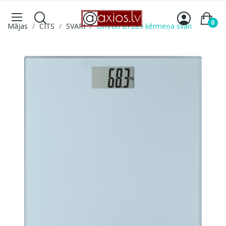
0
Mājas
CITS
SVARI
Omron BF289 ķērmeņa svari