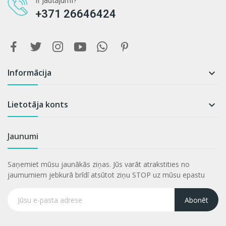
Ir jautājumi?
+371 26646424
Informācija

Lietotāja konts

Jaunumi
Saņemiet mūsu jaunākās ziņas. Jūs varāt atrakstities no
jaumumiem jebkurā brīdī atsūtot ziņu STOP uz mūsu epastu
Abonēt