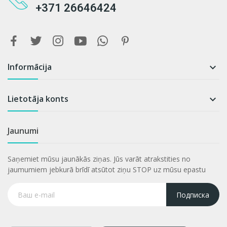
+371 26646424
Informācija

Lietotāja konts

Jaunumi
Saņemiet mūsu jaunākās ziņas. Jūs varāt atrakstities no
jaumumiem jebkurā brīdī atsūtot ziņu STOP uz mūsu epastu
Подписка