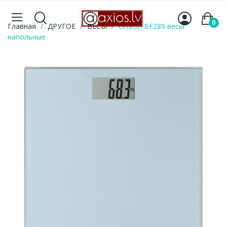
0
Главная
ДРУГОЕ
ВЕСЫ
Omron BF289 весы
напольные