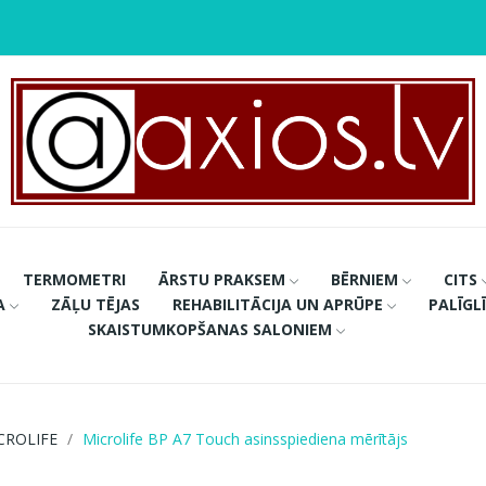
TERMOMETRI
ĀRSTU PRAKSEM
BĒRNIEM
CITS
A
ZĀĻU TĒJAS
REHABILITĀCIJA UN APRŪPE
PALĪGL
SKAISTUMKOPŠANAS SALONIEM
CROLIFE
Microlife BP A7 Touch asinsspiediena mērītājs