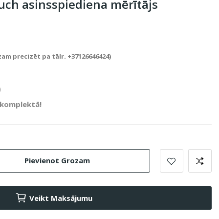
ouch asinsspiediena mērītājs
zam precizēt pa tālr. +37126646424)
)
 komplektā!
Pievienot Grozam
Veikt Maksājumu