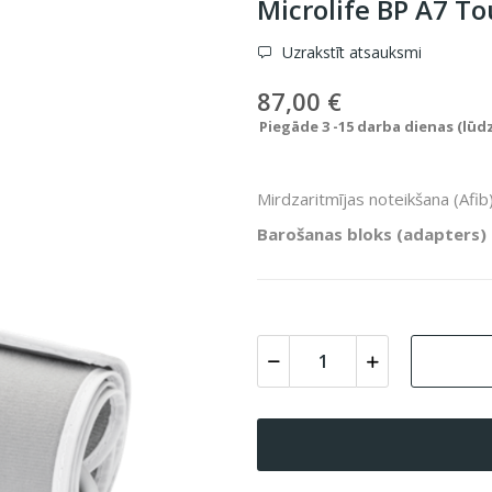
Microlife BP A7 T
Uzrakstīt atsauksmi
87,00 €
Piegāde 3 -15 darba dienas (lūd
Mirdzaritmījas noteikšana (Afib
Barošanas bloks (adapters)