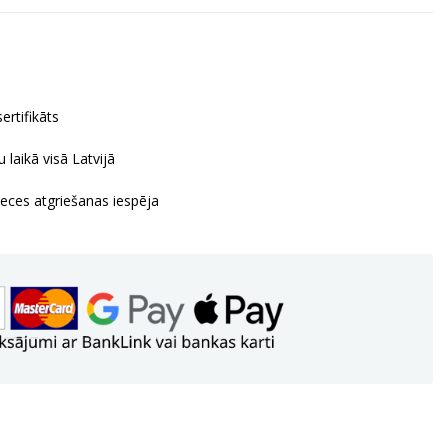
ertifikāts
 laikā visā Latvijā
reces atgriešanas iespēja