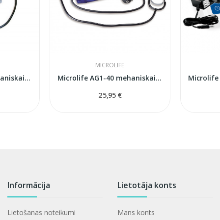
MICROLIFE
Microlife AG1-20 mehaniskais asinsspiediena...
Microlife AG1-40 mehaniskais asinsspiediena...
25,95 €
Informācija
Lietotāja konts
Lietošanas noteikumi
Mans konts