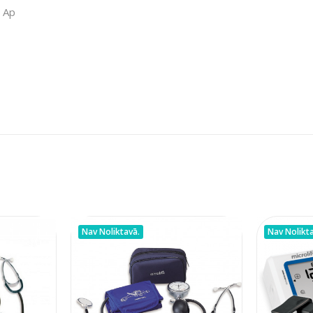
" Ap
Nav Noliktavā.
Nav Nolikt