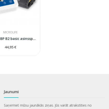
MICROLIFE
Microlife BP B2 basic asinsspiediena mērītājs
44,95 €
Jaunumi
Saņemiet mūsu jaunākās ziņas. Jūs varāt atrakstities no