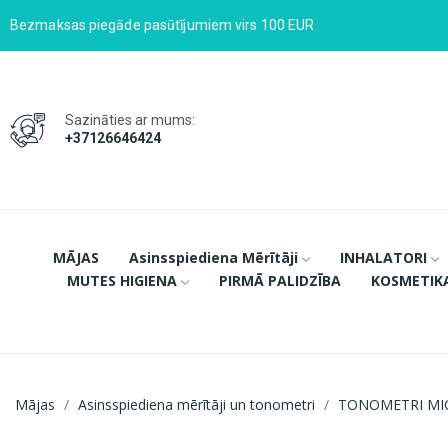
Bezmaksas piegāde pasūtījumiem virs 100 EUR
Sazināties ar mums:
+37126646424
MĀJAS
Asinsspiediena Mērītāji
INHALATORI
MUTES HIGIENA
PIRMĀ PALIDZĪBA
KOSMETIK
Mājas
Asinsspiediena mērītāji un tonometri
TONOMETRI MI