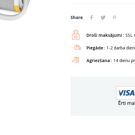
Share
Droši maksājumi
SSL s
Piegāde
1-2 darba dienu
Agriezšana
14 dienu p