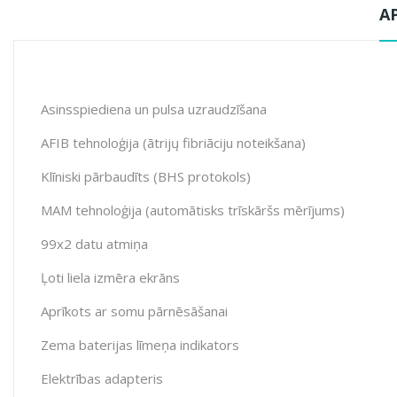
A
Asinsspiediena un pulsa uzraudzīšana
AFIB tehnoloģija (ātrijų fibriāciju noteikšana)
Klīniski pārbaudīts (BHS protokols)
MAM tehnoloģija (automātisks trīskāršs mērījums)
99x2 datu atmiņa
Ļoti liela izmēra ekrāns
Aprīkots ar somu pārnēsāšanai
Zema baterijas līmeņa indikators
Elektrības adapteris