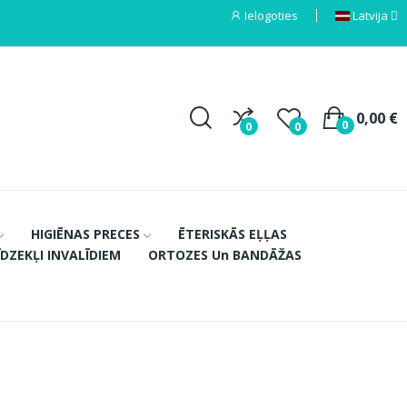
Ielogoties
Latvija
0,00 €
0
0
0
HIGIĒNAS PRECES
ĒTERISKĀS EĻĻAS
ĪDZEKĻI INVALĪDIEM
ORTOZES Un BANDĀŽAS