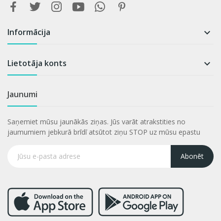
Informācija

Lietotāja konts

Jaunumi
Saņemiet mūsu jaunākās ziņas. Jūs varāt atrakstities no
jaumumiem jebkurā brīdī atsūtot ziņu STOP uz mūsu epastu
Abonēt