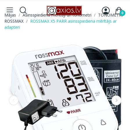
0
Mājas
Asinsspiediena mērītāji un tonometri
TONOMETRI
ROSSMAX
ROSSMAX X5 PARR asinsspiediena mērītājs ar
adapteri