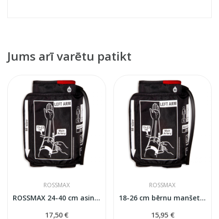
Jums arī varētu patikt
ROSSMAX
ROSSMAX
ROSSMAX 24-40 cm asinsspiedeina mērītāja manšete
18-26 cm bērnu manšete Rossmax asinsspiediena...
17,50 €
15,95 €