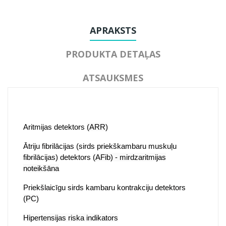
APRAKSTS
PRODUKTA DETAĻAS
ATSAUKSMES
Aritmijas detektors
(ARR)
Ātriju fibrilācijas (sirds priekškambaru muskuļu
fibrilācijas) detektors
(AFib) - mirdzaritmijas
noteikšāna
Priekšlaicīgu
sirds kambaru
kontrakciju detektors
(PC)
Hipertensijas riska indikators