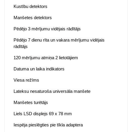
Kustību detektors
Man
š
etes detektors
Pēdējo 3 mērījumu vidējais rādītājs
Pēdējo 7 dienu rīta un vakara mērījumu vidējais
rādītājs
120 mērījumu atmiņa 2 lietotājiem
Datuma un laika indikators
Viesa režīms
Lateksu nesaturo
š
a universāla man
š
ete
Man
š
etes turētājs
Liels LSD displejs 69 x 78 mm
Iespēja pieslēgties pie tīkla adaptera