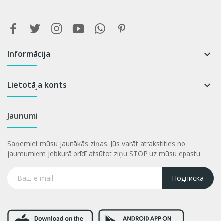
Informācija

Lietotāja konts

Jaunumi
Saņemiet mūsu jaunākās ziņas. Jūs varāt atrakstities no
jaumumiem jebkurā brīdī atsūtot ziņu STOP uz mūsu epastu
Подписка