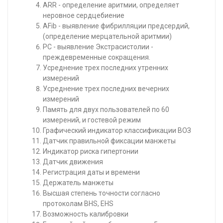
ARR - определение аритмии, определяет
неровное сердцебиение
AFib - выявление фибрилляции предсердий,
(определение мерцательной аритмии)
PC - выявление Экстрасистолии -
преждевременные сокращения.
Усреднение трех последних утренних
измерений
Усреднение трех последних вечерних
измерений
Память для двух пользователей по 60
измерений, и гостевой режим
Графический индикатор классификации ВОЗ
Датчик правильной фиксации манжеты
Индикатор риска гипертонии
Датчик движения
Регистрация даты и времени
Держатель манжеты
Высшая степень точности согласно
протоколам BHS, EHS
Возможность калибровки