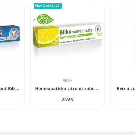
Nav Noliktavā.
BILKA
Clean&White + Paradont Bilkadent zobu pasta
Homeopatīska citronu zobu pasta
Bernu z
3,99 €