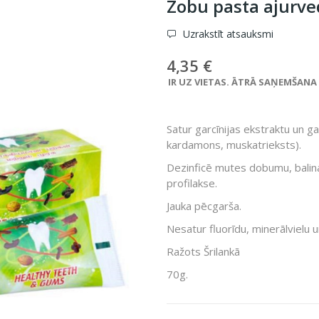
Zobu pasta ajurved
Uzrakstīt atsauksmi
4,35 €
IR UZ VIETAS. ĀTRĀ SAŅEMŠANA VE
Satur garcīnijas ekstraktu un ga
kardamons, muskatrieksts).
Dezinficē mutes dobumu, balina
profilakse.
Jauka pēcgarša.
Nesatur fluorīdu, minerālvielu u
Ražots Šrilankā
70g.