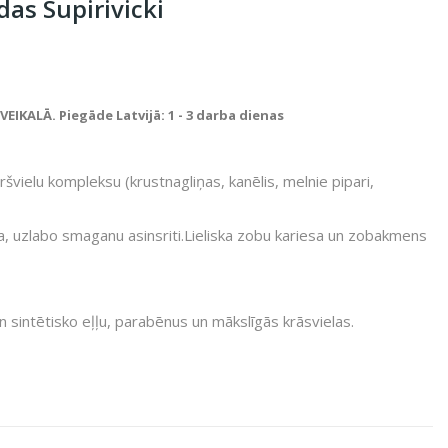
as Supirivicki
IKALĀ. Piegāde Latvijā: 1 - 3 darba dienas
ršvielu kompleksu (krustnagliņas, kanēlis, melnie pipari,
, uzlabo smaganu asinsriti.Lieliska zobu kariesa un zobakmens
n sintētisko eļļu, parabēnus un mākslīgās krāsvielas.