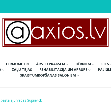
TERMOMETRI
ĀRSTU PRAKSEM
BĒRNIEM
CITS
A
ZĀĻU TĒJAS
REHABILITĀCIJA UN APRŪPE
PALĪGL
SKAISTUMKOPŠANAS SALONIEM
pasta ajurvedas Supirivicki