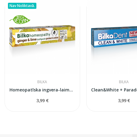
Nav Noliktavā.
BILKA
BILKA
Homeopatīska ingvera-laima zobu pasta 75 ml
3,99 €
3,99 €