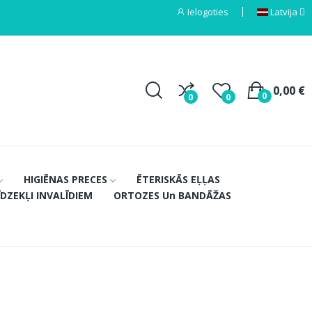
Ielogoties
Latvija
0,00 €
0
0
0
HIGIĒNAS PRECES
ĒTERISKĀS EĻĻAS
ĪDZEKĻI INVALĪDIEM
ORTOZES Un BANDĀŽAS