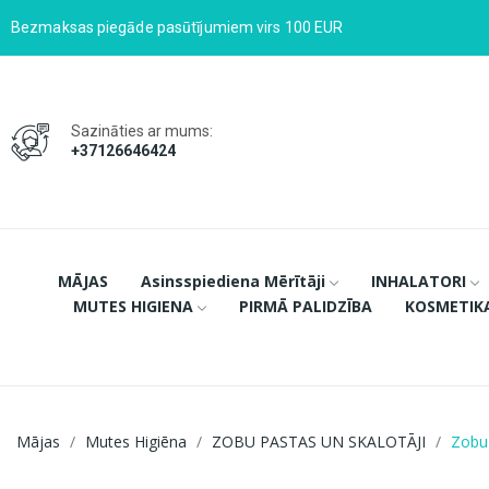
Bezmaksas piegāde pasūtījumiem virs 100 EUR
Sazināties ar mums:
+37126646424
MĀJAS
Asinsspiediena Mērītāji
INHALATORI
MUTES HIGIENA
PIRMĀ PALIDZĪBA
KOSMETIK
Mājas
Mutes Higiēna
ZOBU PASTAS UN SKALOTĀJI
Zobu 