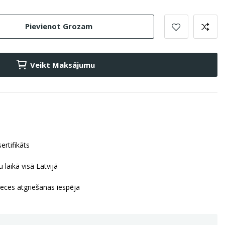
Pievienot Grozam
Veikt Maksājumu
ertifikāts
 laikā visā Latvijā
reces atgriešanas iespēja