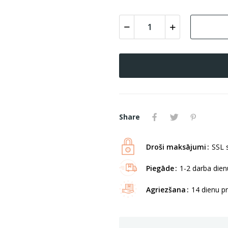
Share
Droši maksājumi
SSL s
Piegāde
1-2 darba dienu
Agriezšana
14 dienu p