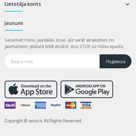
Lietotāja konts

Jaunumi
Saņemiet mūsu jaunākās ziņas. Jūs varāt atrakstities no
jaumumiem jebkurā brīdī atsūtot ziņu STOP uz mūsu epastu
Подписка
Copyright © axios.lv. All Rights Reserved.