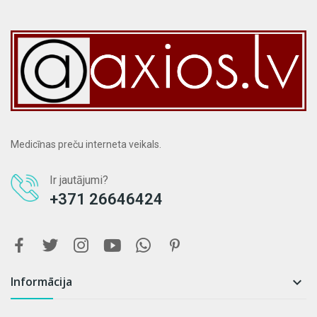
Medicīnas preču interneta veikals.
Ir jautājumi?
+371 26646424
Informācija
