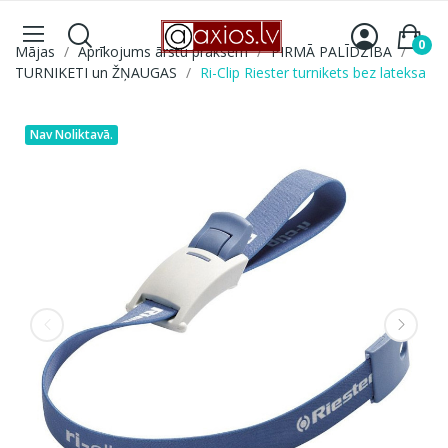
0
Mājas
Aprīkojums ārstu praksēm
PIRMĀ PALĪDZĪBA
TURNIKETI un ŽŅAUGAS
Ri-Clip Riester turnikets bez lateksa
Nav Noliktavā.