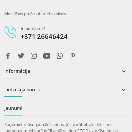
Medicīnas preču interneta veikals.
Ir jautājumi?
+371 26646424
Informācija

Lietotāja konts

Jaunumi
Saņemiet mūsu jaunākās ziņas. Jūs varāt atrakstities no
jaumumiem jebkurā brīdī atsūtot ziņu STOP uz mūsu epastu