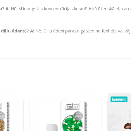
lu?
A:
Nē, šī ir augstas koncentrācijas kosmētiskā ēteriskā eļļa aromt
 diļļu ūdens)?
A:
Nē. Diļļu ūdeni parasti gatavo no fenheļa vai vāj
Jaunums