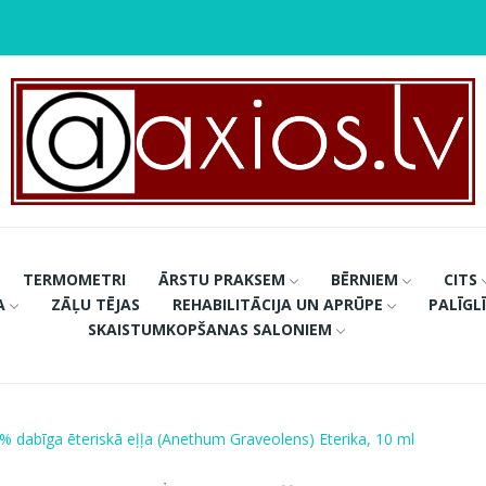
TERMOMETRI
ĀRSTU PRAKSEM
BĒRNIEM
CITS
A
ZĀĻU TĒJAS
REHABILITĀCIJA UN APRŪPE
PALĪGL
SKAISTUMKOPŠANAS SALONIEM
0% dabīga ēteriskā eļļa (Anethum Graveolens) Eterika, 10 ml