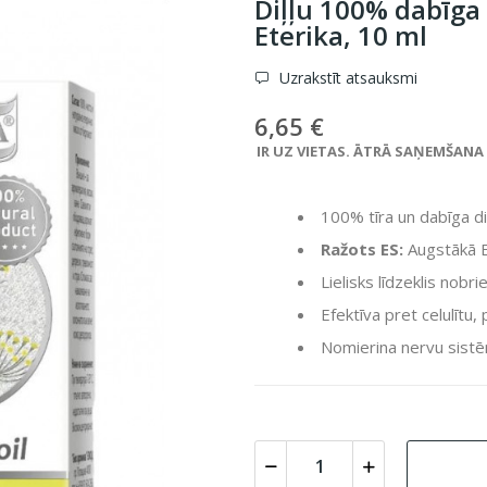
Diļļu 100% dabīga
Eterika, 10 ml
Uzrakstīt atsauksmi
6,65 €
IR UZ VIETAS. ĀTRĀ SAŅEMŠANA VE
100% tīra un dabīga diļ
Ražots ES:
Augstākā Ei
Lielisks līdzeklis nobr
Efektīva pret celulītu
Nomierina nervu sistē