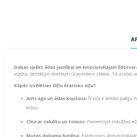
A
Dabas spēks ādas jaunībai un emocionālajam līdzsva
iegūta, destilējot
Anethum Graveolens
sēklas. Tā izceļas a
Kāpēc izvēlēties diļļu ēterisko eļļu?
Anti-age un ādas kopšana:
Šī eļļa ir lielisks palī
krāsu.
Cīņa ar celulītu un tonuss:
Pievienojot masāžas eļļām
Mutes dobuma higiēna:
Pateicoties antiseptiskajām