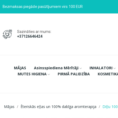
Bezmaksas piegāde pasūtījumiem virs 100 EUR
Sazināties ar mums:
+37126646424
MĀJAS
Asinsspiediena Mērītāji
INHALATORI
MUTES HIGIENA
PIRMĀ PALIDZĪBA
KOSMETIK
Mājas
Ēteriskās eļļas un 100% dabīga aromterapija
Diļļu 10