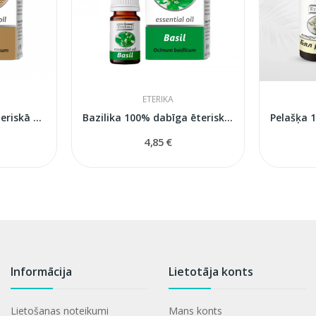
ETERIKA
Anīsa 100% dabīga ēteriskā eļļa (Pimpinella...
Bazilika 100% dabīga ēteriskā eļļa (Ocimum...
4,85 €
Informācija
Lietotāja konts
Lietošanas noteikumi
Mans konts