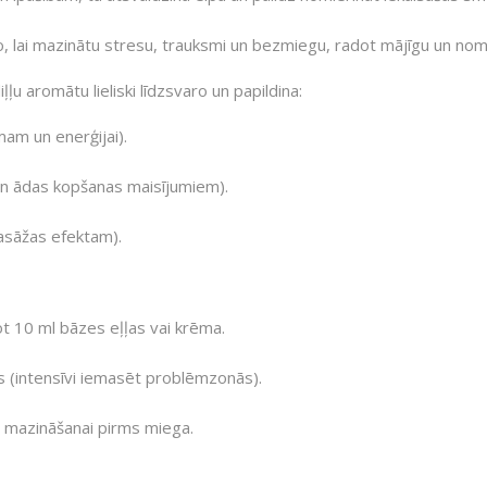
o, lai mazinātu stresu, trauksmi un bezmiegu, radot mājīgu un no
ļļu aromātu lieliski līdzsvaro un papildina:
mam un enerģijai).
i un ādas kopšanas maisījumiem).
asāžas efektam).
ot 10 ml bāzes eļļas vai krēma.
as (intensīvi iemasēt problēmzonās).
a mazināšanai pirms miega.