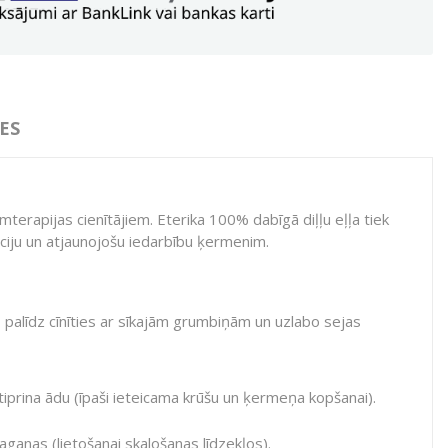
ES
mterapijas cienītājiem. Eterika 100% dabīgā diļļu eļļa tiek
sāciju un atjaunojošu iedarbību ķermenim.
, palīdz cīnīties ar sīkajām grumbiņām un uzlabo sejas
stiprina ādu (īpaši ieteicama krūšu un ķermeņa kopšanai).
ganas (lietošanai skalošanas līdzekļos).