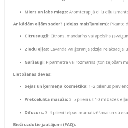
Miers un labs miegs:
Aromterapijā diļļu eļļu izmant
Ar kādām eļļām sader? (Idejas maisījumiem):
Pikanto di
Citrusaugļi:
Citrons, mandarīns vai apelsīns (svaigu
Ziedu eļļas:
Lavanda vai ģerānija (dziļai relaksācija
Garšaugi:
Piparmētra vai rozmarīns (tonizējošam m
Lietošanas devas:
Sejas un ķermeņa kosmētika:
1-2 pilienus pievien
Pretcelulīta masāža:
3-5 pilieni uz 10 ml bāzes eļļ
Difuzors:
3-4 pilieni telpas aromatizēšanai un stres
Bieži uzdotie jautājumi (FAQ):