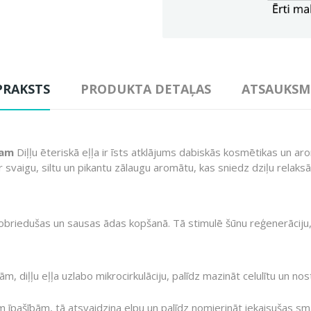
PRAKSTS
PRODUKTA DETAĻAS
ATSAUKSM
ram
Diļļu ēteriskā eļļa ir īsts atklājums dabiskās kosmētikas un aro
r svaigu, siltu un pikantu zālaugu aromātu, kas sniedz dziļu relak
gs nobriedušas un sausas ādas kopšanā. Tā stimulē šūnu reģenerāciju
, diļļu eļļa uzlabo mikrocirkulāciju, palīdz mazināt celulītu un no
 īpašībām, tā atsvaidzina elpu un palīdz nomierināt iekaisušas sma