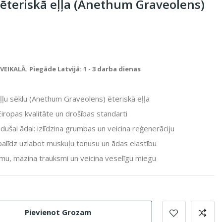
 ēteriskā eļļa (Anethum Graveolens)
IKALĀ. Piegāde Latvijā: 1 - 3 darba dienas
ļu sēklu (
Anethum Graveolens
) ēteriskā eļļa
ropas kvalitāte un drošības standarti
iedušai ādai: izlīdzina grumbas un veicina reģenerāciju
, palīdz uzlabot muskuļu tonusu un ādas elastību
mu, mazina trauksmi un veicina veselīgu miegu
Pievienot Grozam