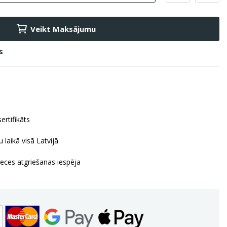
Veikt Maksājumu
s
ertifikāts
 laikā visā Latvijā
reces atgriešanas iespēja