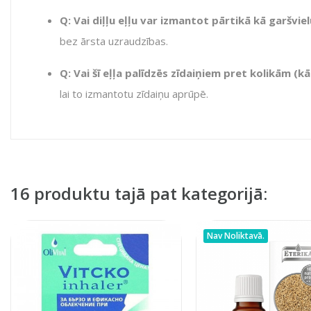
Q: Vai diļļu eļļu var izmantot pārtikā kā garšvie
bez ārsta uzraudzības.
Q: Vai šī eļļa palīdzēs zīdaiņiem pret kolikām (kā
lai to izmantotu zīdaiņu aprūpē.
16 produktu tajā pat kategorijā:
Nav Noliktavā.