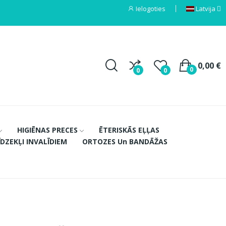
Ielogoties
Latvija
0,00 €
0
0
0
HIGIĒNAS PRECES
ĒTERISKĀS EĻĻAS
ĪDZEKĻI INVALĪDIEM
ORTOZES Un BANDĀŽAS