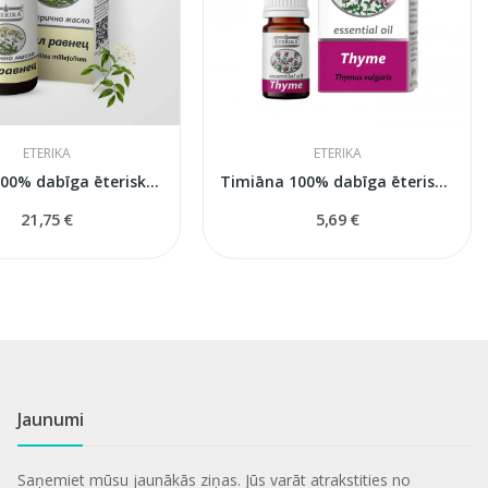
ETERIKA
ETERIKA
Pelašķa 100% dabīga ēteriskā eļļa Eterika, 5 ml
Timiāna 100% dabīga ēteriskā eļļa (Thymus...
21,75 €
5,69 €
Jaunumi
Saņemiet mūsu jaunākās ziņas. Jūs varāt atrakstities no