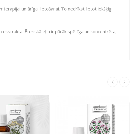
erapijai un ārīgai lietošanai. To nedrīkst lietot iekšķīgi
a ekstrakta. Ēteriskā eļļa ir pārāk spēcīga un koncentrēta,