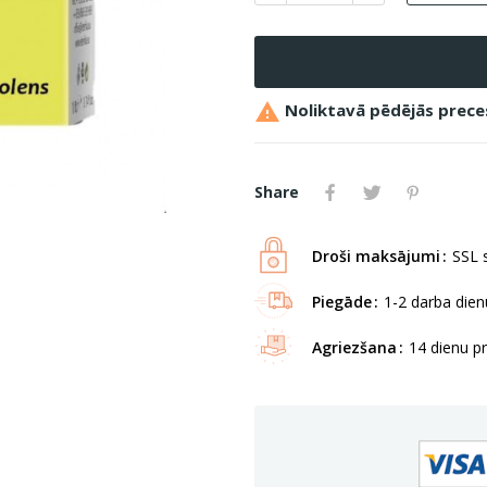

Noliktavā pēdējās prece
Share
Droši maksājumi
SSL s
Piegāde
1-2 darba dienu
Agriezšana
14 dienu p