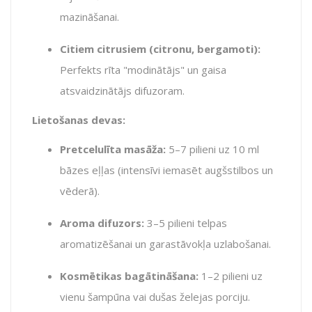
mazināšanai.
Citiem citrusiem (citronu, bergamoti):
Perfekts rīta "modinātājs" un gaisa
atsvaidzinātājs difuzoram.
Lietošanas devas:
Pretcelulīta masāža:
5–7 pilieni uz 10 ml
bāzes eļļas (intensīvi iemasēt augšstilbos un
vēderā).
Aroma difuzors:
3–5 pilieni telpas
aromatizēšanai un garastāvokļa uzlabošanai.
Kosmētikas bagātināšana:
1–2 pilieni uz
vienu šampūna vai dušas želejas porciju.