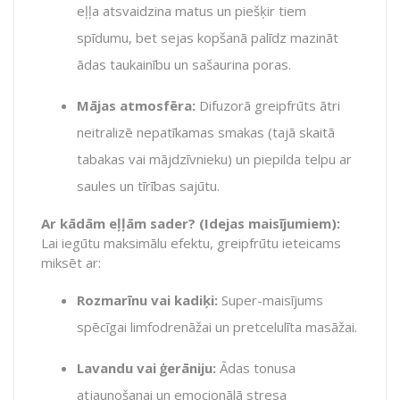
eļļa atsvaidzina matus un piešķir tiem
spīdumu,
bet sejas kopšanā palīdz mazināt
ādas taukainību un sašaurina poras.
Mājas atmosfēra:
Difuzorā greipfrūts ātri
neitralizē nepatīkamas smakas (tajā skaitā
tabakas vai mājdzīvnieku) un piepilda telpu ar
saules un tīrības sajūtu.
Ar kādām eļļām sader? (Idejas maisījumiem):
Lai iegūtu maksimālu efektu,
greipfrūtu ieteicams
miksēt ar:
Rozmarīnu vai kadiķi:
Super-maisījums
spēcīgai limfodrenāžai un pretcelulīta masāžai.
Lavandu vai ģerāniju:
Ādas tonusa
atjaunošanai un emocionālā stresa