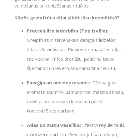
veidošanas un tonizēšanas rituālos.
Kāpēc greipfrūta eļļai jābūt jūsu kosmētikā?
Pretcelulīta iedarbība (Top izvēle):
Greipfrūts ir slavenākais dabīgais līdzeklis
ādas izlīdzināšanai.
Pievienots masāžas eļļai,
tas veicina limfas drenāžu,
paātrina tauku
šķelšanos un ievērojami samazina celulītu.
Enerģija un antidepresants:
Tā svaigais
aromāts acumirklī uzmundrina,
mazina stresu,
dzen prom drūmas domas un palīdz
koncentrēties darbam.
Ādas un matu veselība:
Efektīvi regulē tauku
dziedzeru darbību.
Pievienojot šampūnam,