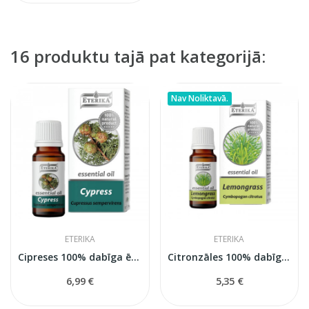
16 produktu tajā pat kategorijā:
Nav Noliktavā.
ETERIKA
ETERIKA
Cipreses 100% dabīga ēteriskā eļļa (Cupressus...
Citronzāles 100% dabīga ēteriskā eļļa...
6,99 €
5,35 €