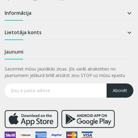
Informācija

Lietotāja konts

Jaunumi
Saņemiet mūsu jaunākās ziņas. Jūs varāt atrakstities no
jaumumiem jebkurā brīdī atsūtot ziņu STOP uz mūsu epastu
Abonēt