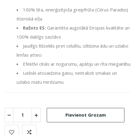
100% tīra,
enerģizējoša greipfrūta (
Citrus Paradisi
)
ēteriskā eļļa
Ražots ES:
Garantēta augstākā Eiropas kvalitāte un
100% dabīgs sastāvs
Jaudīgs līdzeklis pret celulītu,
izlīdzina ādu un uzlabo
limfas atteci
Efektīvi cīnās ar nogurumu,
apātiju un rīta miegainību
Lieliski atsvaidzina gaisu,
neitralizē smakas un
uzlabo matu mirdzumu
Pievienot Grozam