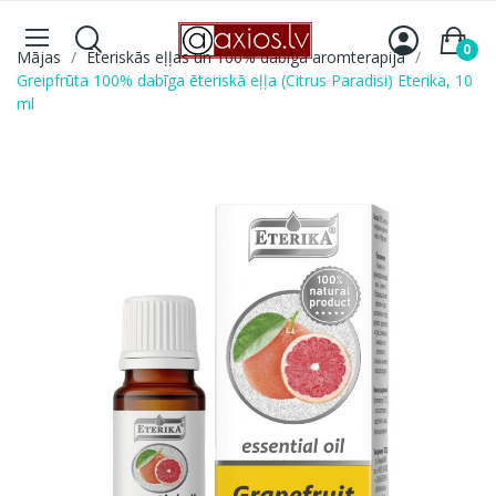
0
Mājas
Ēteriskās eļļas un 100% dabīga aromterapija
Greipfrūta 100% dabīga ēteriskā eļļa (Citrus Paradisi) Eterika, 10
ml