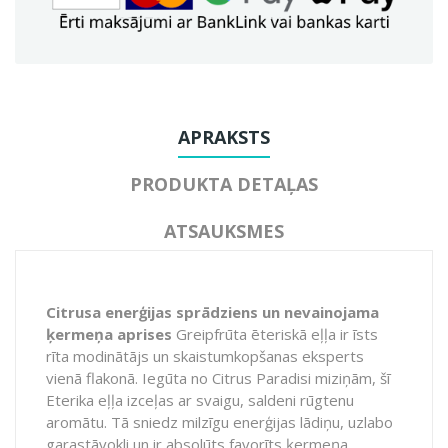
APRAKSTS
PRODUKTA DETAĻAS
ATSAUKSMES
Citrusa enerģijas sprādziens un nevainojama
ķermeņa aprises
Greipfrūta ēteriskā eļļa ir īsts
rīta modinātājs un skaistumkopšanas eksperts
vienā flakonā.
Iegūta no
Citrus Paradisi
miziņām,
šī
Eterika eļļa izceļas ar svaigu,
saldeni rūgtenu
aromātu.
Tā sniedz milzīgu enerģijas lādiņu,
uzlabo
garastāvokli un ir absolūts favorīts ķermeņa