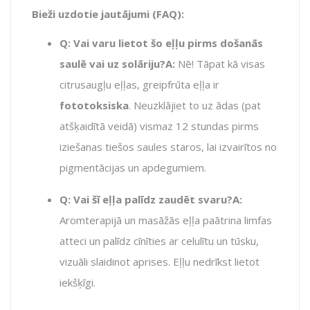
Bieži uzdotie jautājumi (FAQ):
Q: Vai varu lietot šo eļļu pirms došanās
saulē vai uz solāriju?
A:
Nē!
Tāpat kā visas
citrusaugļu eļļas,
greipfrūta eļļa ir
fototoksiska
.
Neuzklājiet to uz ādas (pat
atšķaidītā veidā) vismaz 12 stundas pirms
iziešanas tiešos saules staros,
lai izvairītos no
pigmentācijas un apdegumiem.
Q: Vai šī eļļa palīdz zaudēt svaru?
A:
Aromterapijā un masāžās eļļa paātrina limfas
atteci un palīdz cīnīties ar celulītu un tūsku,
vizuāli slaidinot aprises.
Eļļu nedrīkst lietot
iekšķīgi.