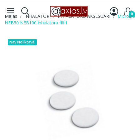
0
Mājas
INHALATORI
INHALATORU AKSESUĀRI
Microlife
NEB50 NEB100 inhalatora filtri
Nav Noliktavā.