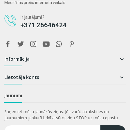
Medicīnas preču interneta veikals.
Ir jautājumi?
+371 26646424
Informācija

Lietotāja konts

Jaunumi
Saņemiet mūsu jaunākās ziņas. Jūs varāt atrakstities no
jaumumiem jebkurā brīdī atsūtot ziņu STOP uz mūsu epastu