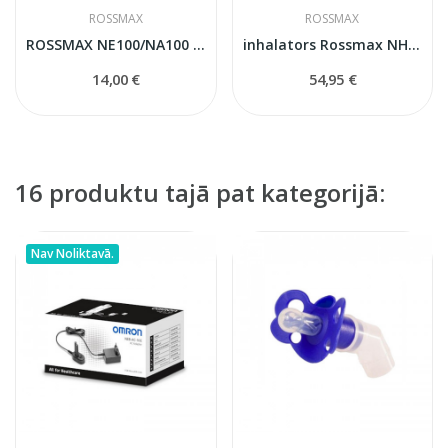
ROSSMAX
ROSSMAX
ROSSMAX NE100/NA100 Inhalatora Komplekts
inhalators Rossmax NH60
14,00 €
54,95 €
16 produktu tajā pat kategorijā:
Nav Noliktavā.