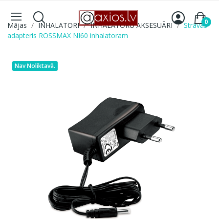
0
Mājas
INHALATORI
INHALATORU AKSESUĀRI
Strāvas
adapteris ROSSMAX NI60 inhalatoram
Nav Noliktavā.