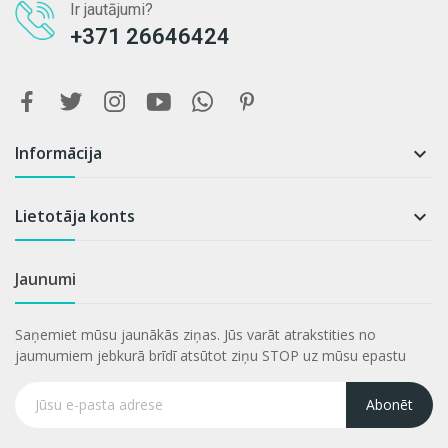
Ir jautājumi?
+371 26646424
Informācija

Lietotāja konts

Jaunumi
Saņemiet mūsu jaunākās ziņas. Jūs varāt atrakstities no
jaumumiem jebkurā brīdī atsūtot ziņu STOP uz mūsu epastu
Abonēt