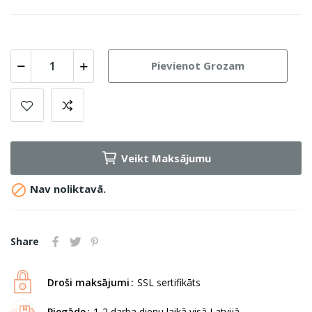
Pievienot Grozam
Veikt Maksājumu

Nav noliktavā.
Share
Droši maksājumi
SSL sertifikāts
Piegāde
1-2 darba dienu laikā visā Latvijā