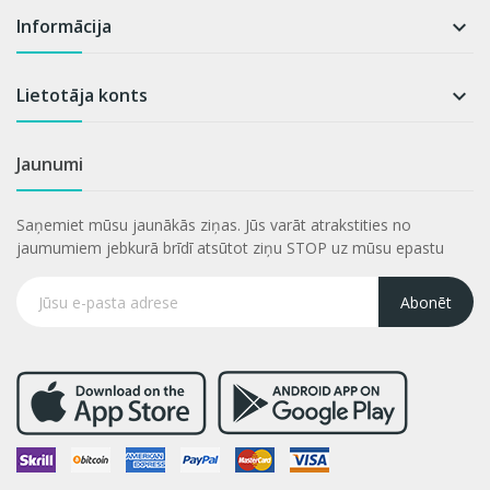
Informācija

Lietotāja konts

Jaunumi
Saņemiet mūsu jaunākās ziņas. Jūs varāt atrakstities no
jaumumiem jebkurā brīdī atsūtot ziņu STOP uz mūsu epastu
Abonēt