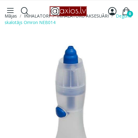
0
Mājas
INHALATORI
INHALATORU AKSESUĀRI
Deguna
skalotājs Omron NEB014