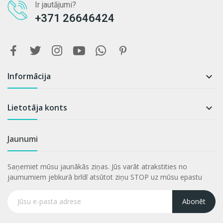
Ir jautājumi?
+371 26646424
Informācija

Lietotāja konts

Jaunumi
Saņemiet mūsu jaunākās ziņas. Jūs varāt atrakstities no
jaumumiem jebkurā brīdī atsūtot ziņu STOP uz mūsu epastu
Abonēt