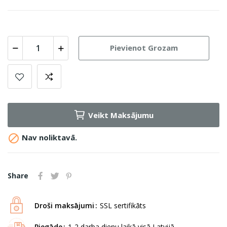
Pievienot Grozam
Veikt Maksājumu

Nav noliktavā.
Share
Droši maksājumi
SSL sertifikāts
Piegāde
1-2 darba dienu laikā visā Latvijā