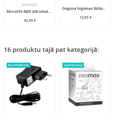
MICROLIFE
Deguna higienas šķīdums 950 ml
Microlife NEB 200 inhalators
12,95 €
42,95 €
16 produktu tajā pat kategorijā:
Nav Noliktavā.
Izpārdošana!