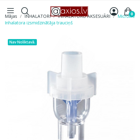
0
Mājas
INHALATORI
INHALATORU AKSESUĀRI
Microlife
Inhalatora izsmidzinātāja trauciņš
Nav Noliktavā.