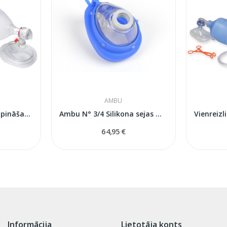
AMBU
Vienreizlietojamais elpināšanas maiss Ambu SPUR...
Ambu N° 3/4 Silikona sejas maska...
64,95 €
Informācija
Lietotāja konts