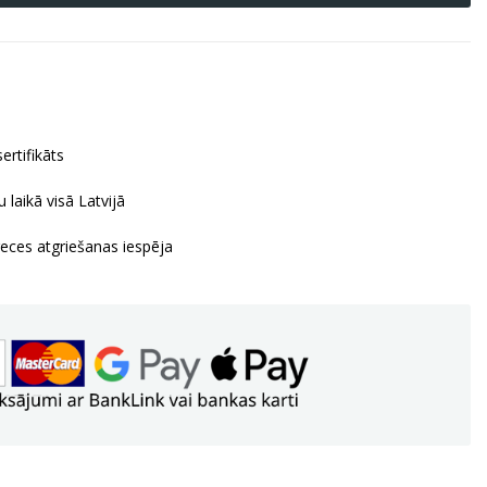
ertifikāts
 laikā visā Latvijā
reces atgriešanas iespēja