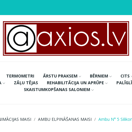
TERMOMETRI
ĀRSTU PRAKSEM
BĒRNIEM
CITS
A
ZĀĻU TĒJAS
REHABILITĀCIJA UN APRŪPE
PALĪGL
SKAISTUMKOPŠANAS SALONIEM
IMĀCIJAS MAISI
AMBU ELPINĀŠANAS MAISI
Ambu N° 5 Siliko