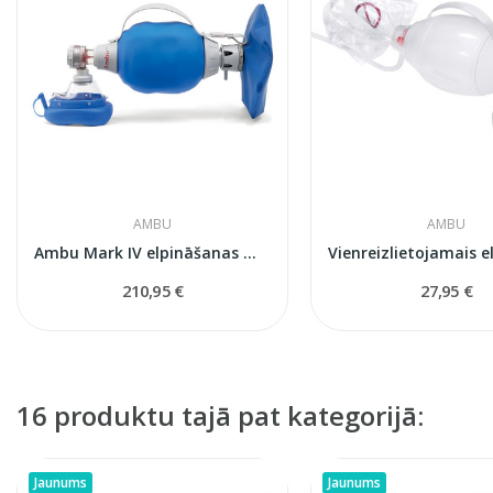
AMBU
AMBU
Ambu Mark IV elpināšanas maiss pieaugušajiem ar...
210,95 €
27,95 €
16 produktu tajā pat kategorijā:
Jaunums
Jaunums