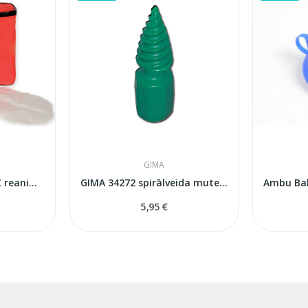
GIMA
Vienreizlietojams PVC reanimācijas komplekts...
GIMA 34272 spirālveida mutes atvērējs...
5,95 €