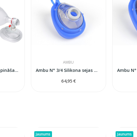
AMBU
Vienreizlietojamais elpināšanas maiss Ambu SPUR...
Ambu N° 3/4 Silikona sejas maska...
64,95 €
Jaunums
Jaunums