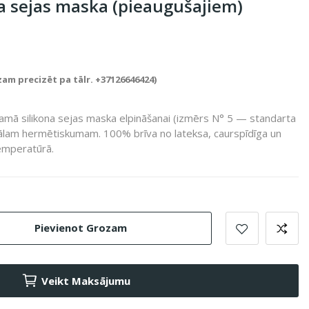
a sejas maska (pieaugušajiem)
zam precizēt pa tālr. +37126646424)
amā silikona sejas maska elpināšanai (izmērs N° 5 — standarta
ālam hermētiskumam. 100% brīva no lateksa, caurspīdīga un
emperatūrā.
Pievienot Grozam
Veikt Maksājumu