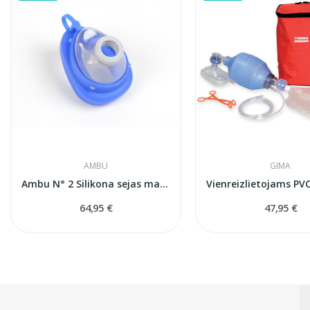
AMBU
GIMA
Ambu N° 2 Silikona sejas maska (bērniem)
64,95 €
47,95 €