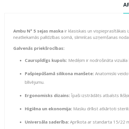
A
Ambu N° 5 sejas maska
ir klasiskais un vispieprasītākais
neatliekamās palīdzības somā, slimnīcas uzņemšanas nodaļā 
Galvenās priekšrocības:
Caurspīdīgs kupols:
Mediķim ir nodrošināta vizuāla
Pašpiepūšamā silikona manšete:
Anatomiski veidot
blīvējumu.
Ergonomisks dizains:
Īpaši izstrādāts atbalsts īkšķ
Higiēna un ekonomija:
Masku drīkst atkārtoti steril
Universāla saderība:
Aprīkota ar standarta 15/22 m