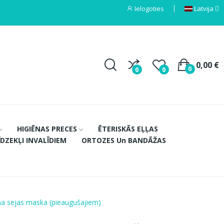
Ielogoties
Latvija
0,00 €
0
0
0
HIGIĒNAS PRECES
ĒTERISKĀS EĻĻAS
ĪDZEKĻI INVALĪDIEM
ORTOZES Un BANDĀŽAS
na sejas maska (pieaugušajiem)