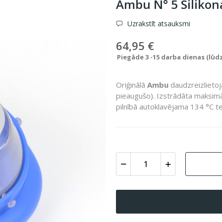
Ambu N° 5 Silikon
Uzrakstīt atsauksmi
64,95 €
Piegāde 3 -15 darba dienas (lūd
Oriģinālā
Ambu
daudzreizlietoj
pieaugušo). Izstrādāta maksim
pilnībā autoklavējama 134 °C t