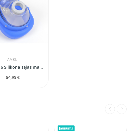
AMBU
Ambu N° 6 Silikona sejas maska (lieliem...
64,95 €
Jaunums