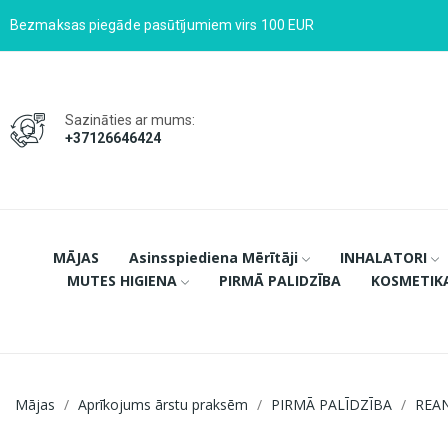
Bezmaksas piegāde pasūtījumiem virs 100 EUR
Sazināties ar mums:
+37126646424
MĀJAS
Asinsspiediena Mērītāji
INHALATORI
MUTES HIGIENA
PIRMĀ PALIDZĪBA
KOSMETIK
Mājas
Aprīkojums ārstu praksēm
PIRMĀ PALĪDZĪBA
REAN