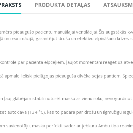
PRAKSTS
PRODUKTA DETAĻAS
ATSAUKSM
 izmērs pieaugušo pacientu manuālajai ventilācijai. Šis augstākās k
un reanimācijā, garantējot drošu un efektīvu elpināšanu krīzes si
 kontrole pār pacienta elpceļiem, ļaujot momentāni reaģēt uz atv
ā apmale lieliski pielāgojas pieauguša cilvēka sejas pantiem. Spie
im ļauj glābējam stabili noturēt masku ar vienu roku, nenogurdinot 
izēt autoklavā (134 °C), kas to padara par drošu un ilgmūžīgu iegul
m savienotāju, maska perfekti sader ar jebkuru
Ambu tipa reanim