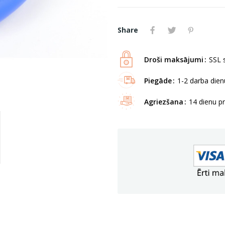
Share
Droši maksājumi
SSL s
Piegāde
1-2 darba dienu
Agriezšana
14 dienu p