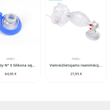
AMBU
AMBU
Ambu Baby N° 0 Silikona sejas maska...
Vienreizlietojams reanimācijas maiss Ambu SPUR...
64,95 €
27,95 €