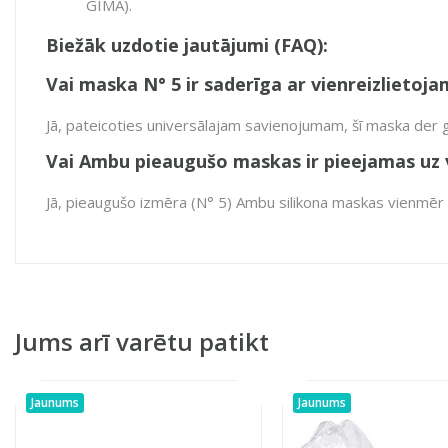
GIMA).
Biežāk uzdotie jautājumi (FAQ):
Vai maska N° 5 ir saderīga ar vienreizlieto
Jā, pateicoties universālajam savienojumam, šī maska der 
Vai Ambu pieaugušo maskas ir pieejamas uz 
Jā, pieaugušo izmēra (N° 5) Ambu silikona maskas vienmēr ir
Jums arī varētu patikt
Jaunums
Jaunums