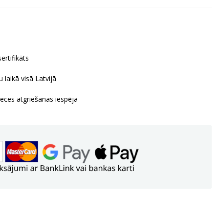
ertifikāts
 laikā visā Latvijā
reces atgriešanas iespēja