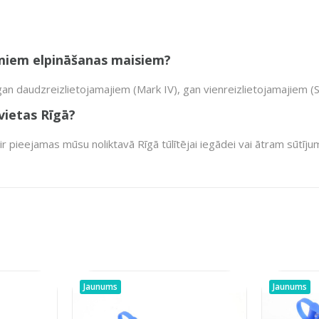
jamiem elpināšanas maisiem?
gan daudzreizlietojamajiem (Mark IV), gan vienreizlietojamajiem (
vietas Rīgā?
 pieejamas mūsu noliktavā Rīgā tūlītējai iegādei vai ātram sūtīju
Jaunums
Jaunums