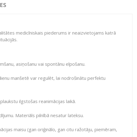
ES
valitātes medicīniskais piederums ir neaizvietojams katrā
tuācijās.
emšanu, asiņošanu vai spontānu elpošanu.
dienu manšetē var regulēt, lai nodrošinātu perfektu
plaukstu ilgstošas reanimācijas laikā.
dījumu. Materiāls pilnībā nesatur lateksu.
ācijas maisu
(gan oriģinālo, gan citu ražotāju, piemēram,