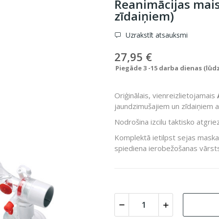
Reanimācijas mai
zīdaiņiem)
Uzrakstīt atsauksmi
27,95 €
Piegāde 3 -15 darba dienas (lūd
Oriģinālais, vienreizlietojamais
jaundzimušajiem un zīdaiņiem ar
Nodrošina izcilu taktisko atgriez
Komplektā ietilpst sejas maska
spiediena ierobežošanas vārst