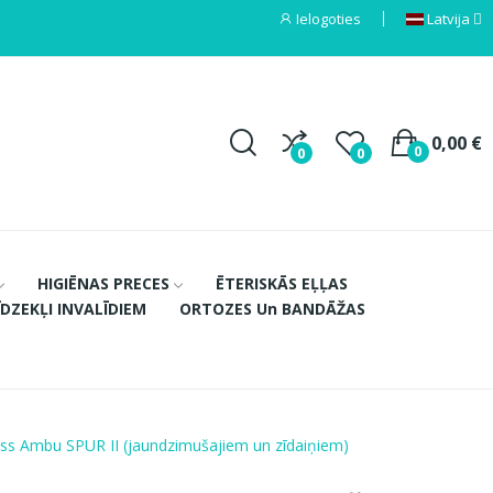
Ielogoties
Latvija
0,00 €
0
0
0
HIGIĒNAS PRECES
ĒTERISKĀS EĻĻAS
ĪDZEKĻI INVALĪDIEM
ORTOZES Un BANDĀŽAS
ss Ambu SPUR II (jaundzimušajiem un zīdaiņiem)