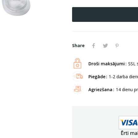
Share
Droši maksājumi
SSL s
Piegāde
1-2 darba dienu
Agriezšana
14 dienu p