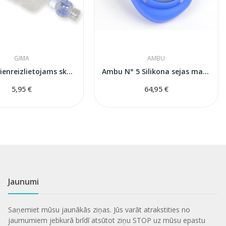
GIMA
AMBU
1000 ml vienreizlietojams skābekļa rezervuārs...
Ambu N° 5 Silikona sejas maska (pieaugušajiem)
5,95 €
64,95 €
Jaunumi
Saņemiet mūsu jaunākās ziņas. Jūs varāt atrakstities no
jaumumiem jebkurā brīdī atsūtot ziņu STOP uz mūsu epastu