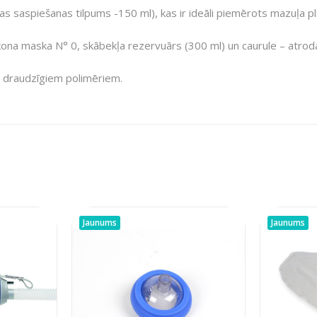
as saspiešanas tilpums -150 ml), kas ir ideāli piemērots mazuļa pl
ikona maska N° 0, skābekļa rezervuārs (300 ml) un caurule – atro
i draudzīgiem polimēriem.
Jaunums
Jaunums