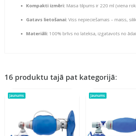
Kompakti izmēri:
Maisa tilpums ir 220 ml (viena rok
Gatavs lietošanai:
Viss nepieciešamais – maiss, sil
Materiāli:
100% brīvs no lateksa, izgatavots no āda
16 produktu tajā pat kategorijā:
Jaunums
Jaunums