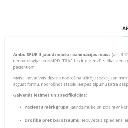
A
Ambu SPUR II jaundzimušo reanimācijas maiss
(art. 34
neonatoloģijai un NMPD. Tā kā tas ir paredzēts tikai viena p
pacientiem.
Maisa inovatīvais dizains nodrošina tūlītēju reakciju un min
atgūst formu, nodrošinot stabilu ieelpas tilpumu katrā sasp
Galvenās iezīmes un specifikācijas:
Pacientu mērķgrupa:
Jaundzimušie un zīdaiņi ar ķe
Drošība pret barotraumu:
Iebūvētais spiediena ie