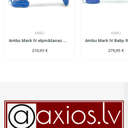
AMBU
AMBU
Ambu Mark IV elpināšanas maiss pieaugušajiem ar...
210,95 €
279,95 €