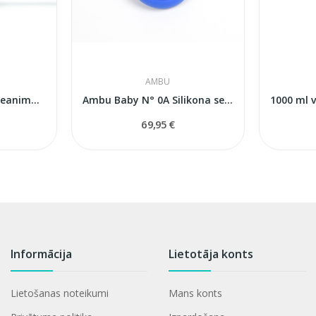
AMBU
Ambu Mark IV Baby Reanimācijas maiss...
Ambu Baby N° 0A Silikona sejas maska...
69,95 €
Informācija
Lietotāja konts
Lietošanas noteikumi
Mans konts