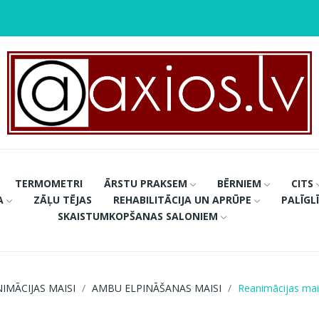
TERMOMETRI
ĀRSTU PRAKSEM
BĒRNIEM
CITS
A
ZĀĻU TĒJAS
REHABILITĀCIJA UN APRŪPE
PALĪGL
SKAISTUMKOPŠANAS SALONIEM
IMĀCIJAS MAISI
AMBU ELPINĀŠANAS MAISI
Reanimācijas mai