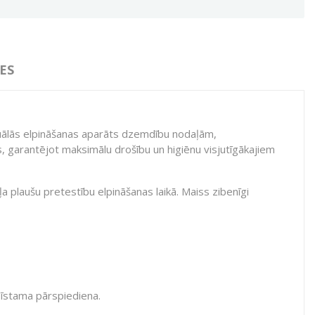
ES
nuālās elpināšanas aparāts dzemdību nodaļām,
us, garantējot maksimālu drošību un higiēnu visjutīgākajiem
a plaušu pretestību elpināšanas laikā. Maiss zibenīgi
bīstama pārspiediena.