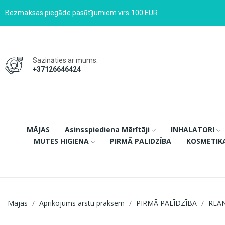
Bezmaksas piegāde pasūtījumiem virs 100 EUR
Sazināties ar mums:
+37126646424
MĀJAS
Asinsspiediena Mērītāji
INHALATORI
MUTES HIGIENA
PIRMĀ PALIDZĪBA
KOSMETIK
Mājas
Aprīkojums ārstu praksēm
PIRMĀ PALĪDZĪBA
REAN