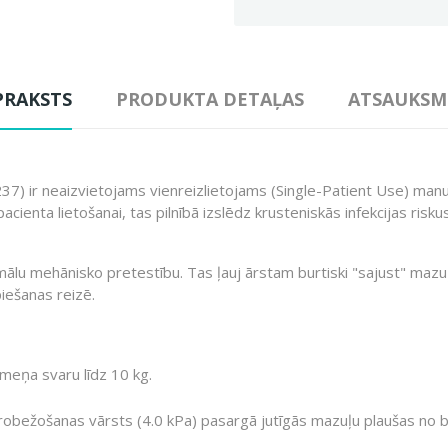
PRAKSTS
PRODUKTA DETAĻAS
ATSAUKSM
237) ir neaizvietojams vienreizlietojams (Single-Patient Use) ma
acienta lietošanai, tas pilnībā izslēdz krusteniskās infekcijas risk
imālu mehānisko pretestību. Tas ļauj ārstam burtiski "sajust" mazuļ
iešanas reizē.
rmeņa svaru līdz 10 kg.
robežošanas vārsts (4.0 kPa) pasargā jutīgās mazuļu plaušas no 