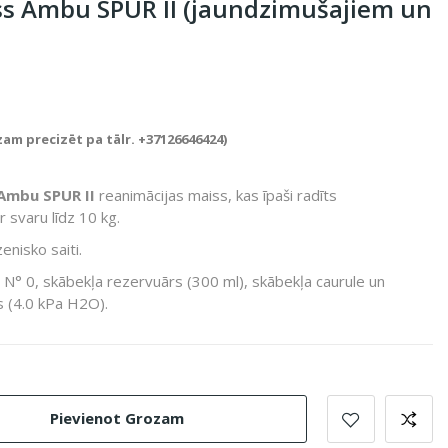
ss Ambu SPUR II (jaundzimušajiem un
zam precizēt pa tālr. +37126646424)
Ambu SPUR II
reanimācijas maiss, kas īpaši radīts
 svaru līdz 10 kg.
enisko saiti.
 N° 0, skābekļa rezervuārs (300 ml), skābekļa caurule un
s (4.0 kPa H2O).
Pievienot Grozam