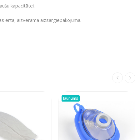
aušu kapacitātei.
das ērtā, aizveramā aizsargiepakojumā.
Jaunums