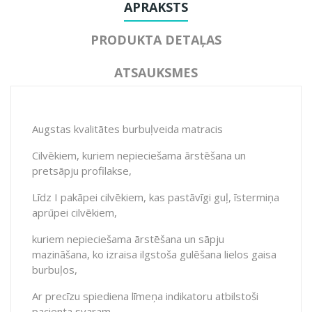
APRAKSTS
PRODUKTA DETAĻAS
ATSAUKSMES
Augstas kvalitātes burbuļveida matracis
Cilvēkiem, kuriem nepieciešama ārstēšana un
pretsāpju profilakse,
Līdz I pakāpei cilvēkiem, kas pastāvīgi guļ, īstermiņa
aprūpei cilvēkiem,
kuriem nepieciešama ārstēšana un sāpju
mazināšana, ko izraisa ilgstoša gulēšana lielos gaisa
burbuļos,
Ar precīzu spiediena līmeņa indikatoru atbilstoši
pacienta svaram