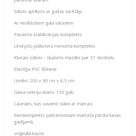
Sūknis aprīkots ar gultas turētāju
Ar neslīdošiem gala vāciņiem
Pacienta stabilizācijas komplekts
Līmējošo plāksteru remonta komplekts
Klusais sūknis - skaļums mazāks par 31 decibelu
Elastīga PVC šļūtene
Izmēri: 200 x 90 cm x 6,5 cm;
Gaisa sekciju skaits: 130 gab;
Caurules, kas savieno sūkni ar matraci;
Remkomplekts pašremontam matrača pārduršanas
gadījumā;
oriģinālā kaste;