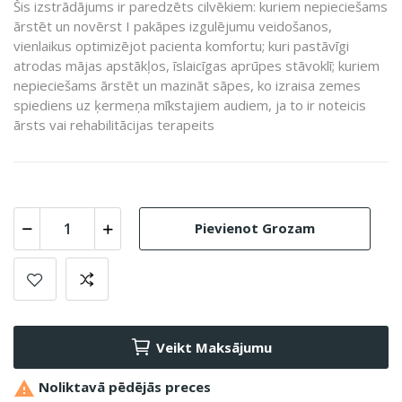
Šis izstrādājums ir paredzēts cilvēkiem: kuriem nepieciešams
ārstēt un novērst I pakāpes izgulējumu veidošanos,
vienlaikus optimizējot pacienta komfortu; kuri pastāvīgi
atrodas mājas apstākļos, īslaicīgas aprūpes stāvoklī; kuriem
nepieciešams ārstēt un mazināt sāpes, ko izraisa zemes
spiediens uz ķermeņa mīkstajiem audiem, ja to ir noteicis
ārsts vai rehabilitācijas terapeits
Pievienot Grozam
Veikt Maksājumu

Noliktavā pēdējās preces