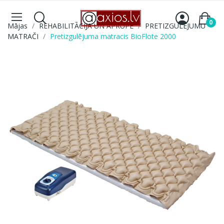
0
Mājas
REHABILITĀCIJA UN APRŪPE
PRETIZGULĒJUMU
MATRAČI
Pretizgulējuma matracis BioFlote 2000