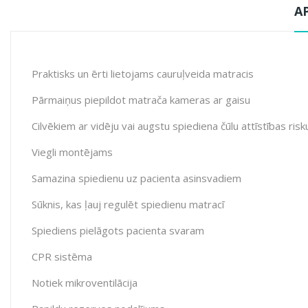
A
Praktisks un ērti lietojams cauruļveida matracis
Pārmaiņus piepildot matrača kameras ar gaisu
Cilvēkiem ar vidēju vai augstu spiediena čūlu attīstības risk
Viegli montējams
Samazina spiedienu uz pacienta asinsvadiem
Sūknis, kas ļauj regulēt spiedienu matracī
Spiediens pielāgots pacienta svaram
CPR sistēma
Notiek mikroventilācija