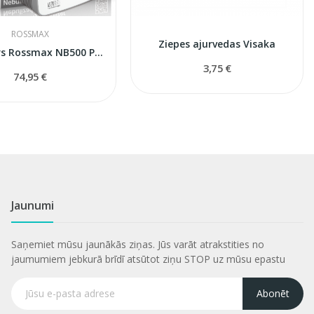
ROSSMAX
Ziepes ajurvedas Visaka
Inhalators Rossmax NB500 Pro
3,75 €
74,95 €
Jaunumi
Saņemiet mūsu jaunākās ziņas. Jūs varāt atrakstities no
jaumumiem jebkurā brīdī atsūtot ziņu STOP uz mūsu epastu
Abonēt