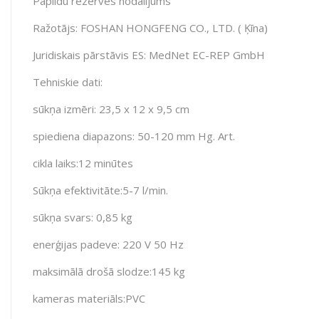
Papildu rezerves nodalījums
Ražotājs: FOSHAN HONGFENG CO., LTD. ( Ķīna)
Juridiskais pārstāvis ES: MedNet EC-REP GmbH
Tehniskie dati:
sūkņa izmēri: 23,5 x 12 x 9,5 cm
spiediena diapazons: 50-120 mm Hg. Art.
cikla laiks:12 minūtes
Sūkņa efektivitāte:5-7 l/min.
sūkņa svars: 0,85 kg
enerģijas padeve: 220 V 50 Hz
maksimālā drošā slodze:145 kg
kameras materiāls:PVC