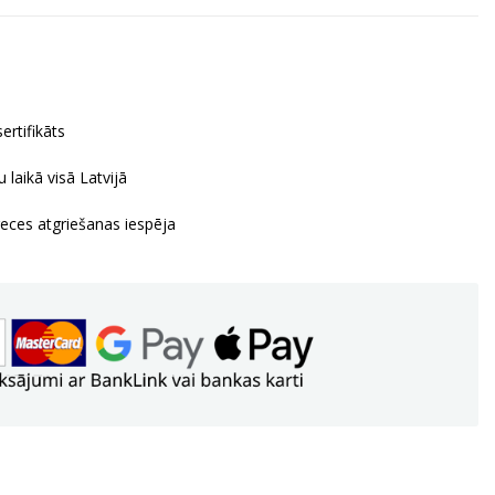
ertifikāts
 laikā visā Latvijā
reces atgriešanas iespēja