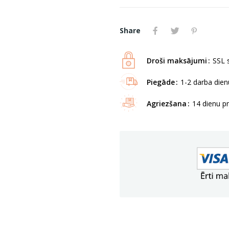
Share
Droši maksājumi
SSL s
Piegāde
1-2 darba dienu
Agriezšana
14 dienu p