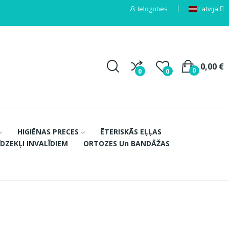
Ielogoties
Latvija
0,00 €
0
0
0
HIGIĒNAS PRECES
ĒTERISKĀS EĻĻAS
ĪDZEKĻI INVALĪDIEM
ORTOZES Un BANDĀŽAS