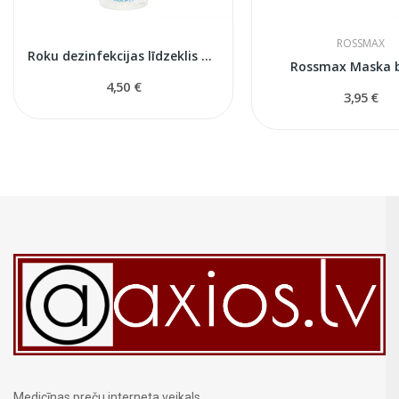
ROSSMAX
Roku dezinfekcijas līdzeklis 100ml
Rossmax Maska 
4,50 €
3,95 €
Medicīnas preču interneta veikals.