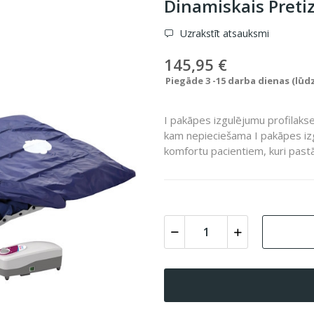
Dinamiskais Preti
Uzrakstīt atsauksmi
145,95 €
Piegāde 3 -15 darba dienas (lūd
I pakāpes izgulējumu profilakse
kam nepieciešama I pakāpes izg
komfortu pacientiem, kuri pastā