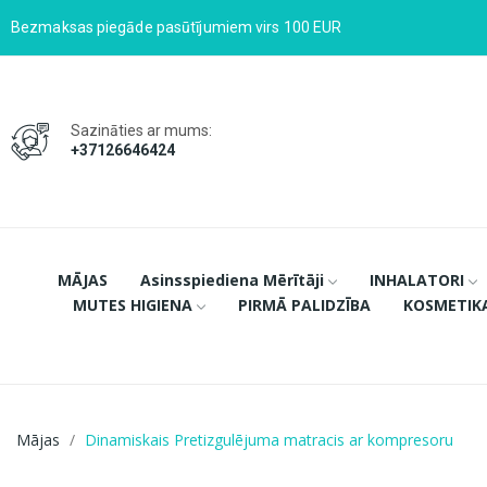
Bezmaksas piegāde pasūtījumiem virs 100 EUR
Sazināties ar mums:
+37126646424
MĀJAS
Asinsspiediena Mērītāji
INHALATORI
MUTES HIGIENA
PIRMĀ PALIDZĪBA
KOSMETIK
Mājas
Dinamiskais Pretizgulējuma matracis ar kompresoru