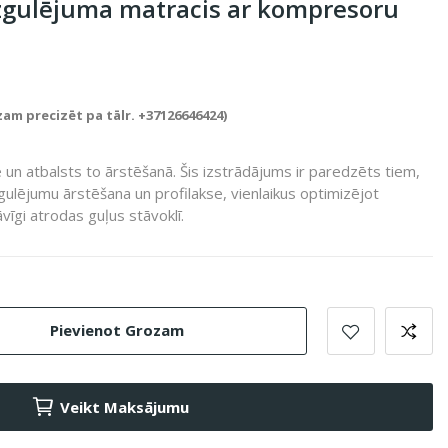
zgulējuma matracis ar kompresoru
zam precizēt pa tālr. +37126646424)
 un atbalsts to ārstēšanā. Šis izstrādājums ir paredzēts tiem,
ulējumu ārstēšana un profilakse, vienlaikus optimizējot
vīgi atrodas guļus stāvoklī.
Pievienot Grozam
Veikt Maksājumu