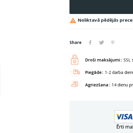

Noliktavā pēdējās prece
Share
Droši maksājumi
SSL s
Piegāde
1-2 darba dienu
Agriezšana
14 dienu p