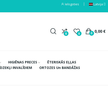
Ielogoties
Latvija
0,00 €
0
0
0
HIGIĒNAS PRECES
ĒTERISKĀS EĻĻAS
ĪDZEKĻI INVALĪDIEM
ORTOZES Un BANDĀŽAS