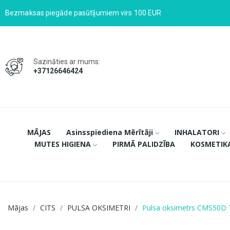
Bezmaksas piegāde pasūtījumiem virs 100 EUR
Sazināties ar mums:
+37126646424
MĀJAS
Asinsspiediena Mērītāji
INHALATORI
MUTES HIGIENA
PIRMĀ PALIDZĪBA
KOSMETIK
Mājas
CITS
PULSA OKSIMETRI
Pulsa oksimetrs CMS50D