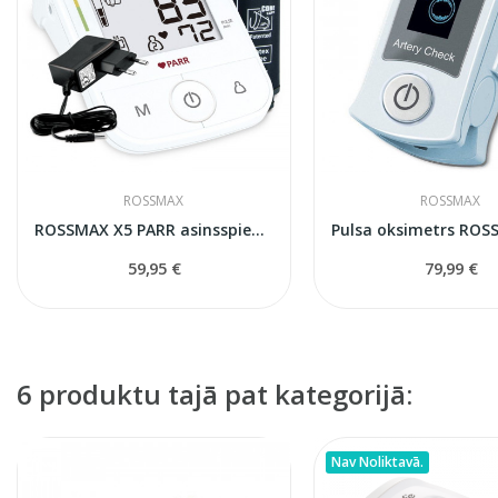
ROSSMAX
ROSSMAX
ROSSMAX X5 PARR asinsspiediena mērītājs ar...
59,95 €
79,99 €
6 produktu tajā pat kategorijā:
Nav Noliktavā.