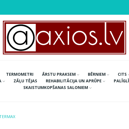
TERMOMETRI
ĀRSTU PRAKSEM
BĒRNIEM
CITS
A
ZĀĻU TĒJAS
REHABILITĀCIJA UN APRŪPE
PALĪGL
SKAISTUMKOPŠANAS SALONIEM
 TERMAX