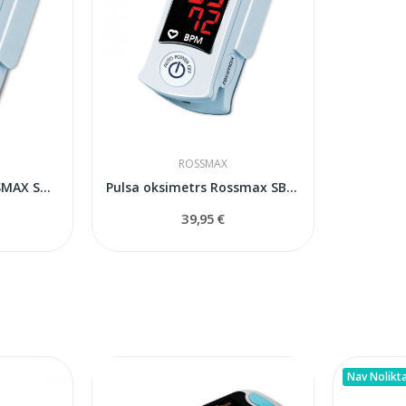
ROSSMAX
Pulsa oksimetrs ROSSMAX SB200
Pulsa oksimetrs Rossmax SB100
39,95 €
Nav Nolikt