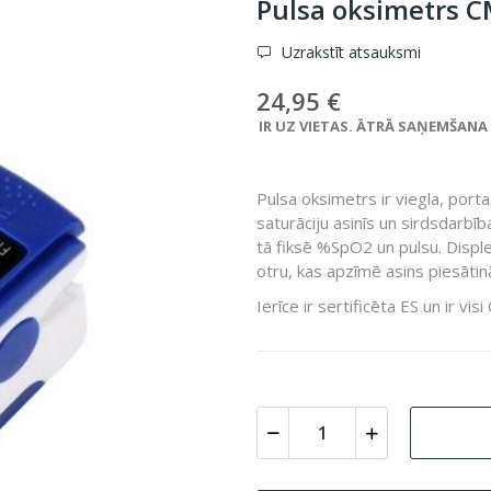
Pulsa oksimetrs
Uzrakstīt atsauksmi
24,95 €
IR UZ VIETAS. ĀTRĀ SAŅEMŠANA VE
Pulsa oksimetrs ir viegla, portat
saturāciju asinīs un sirdsdarbīb
tā fiksē %SpO2 un pulsu. Disple
otru, kas apzīmē asins piesāti
Ierīce ir sertificēta ES un ir visi 