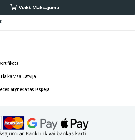
Veikt Maksājumu
s
ertifikāts
 laikā visā Latvijā
reces atgriešanas iespēja