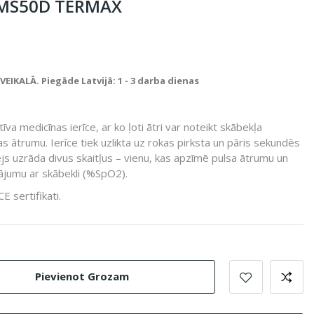
 CMS50D TERMAX
IKALĀ. Piegāde Latvijā: 1 - 3 darba dienas
īva medicīnas ierīce, ar ko ļoti ātri var noteikt skābekļa
as ātrumu. Ierīce tiek uzlikta uz rokas pirksta un pāris sekundēs
js uzrāda divus skaitļus – vienu, kas apzīmē pulsa ātrumu un
nājumu ar skābekli (%SpO2).
CE sertifikati.
Pievienot Grozam