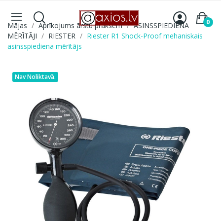
0
Mājas
Aprīkojums ārstu praksēm
ASINSSPIEDIENA
MĒRĪTĀJI
RIESTER
Riester R1 Shock-Proof mehaniskais
asinsspiediena mērītājs
Nav Noliktavā.