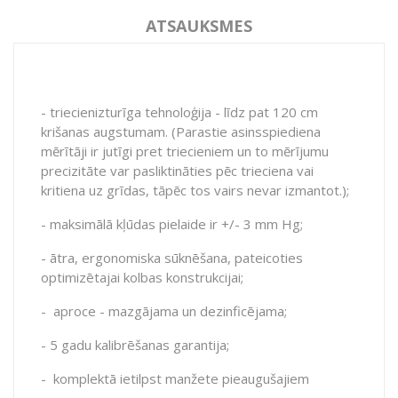
ATSAUKSMES
-
triecieniztur
ī
ga
tehnolo
ģ
ija
-
l
ī
dz
pat
120
cm
kri
š
anas
augstumam
. (
Parastie
asinsspiediena
m
ē
r
ī
t
ā
ji
ir
jut
ī
gi
pret
triecieniem
un
to
m
ē
r
ī
jumu
precizit
ā
te
var
pasliktin
ā
ties
p
ē
c
trieciena
vai
kritiena
uz
gr
ī
das
,
t
ā
p
ē
c
tos
vairs
nevar
izmantot
.);
- maksimālā kļūdas pielaide ir +/- 3 mm Hg;
- ātra, ergonomiska sūknēšana, pateicoties
optimizētajai kolbas konstrukcijai;
-
aproce - mazgājama un dezinficējama;
- 5 gadu kalibrēšanas garantija;
-
komplektā ietilpst manžete pieaugušajiem