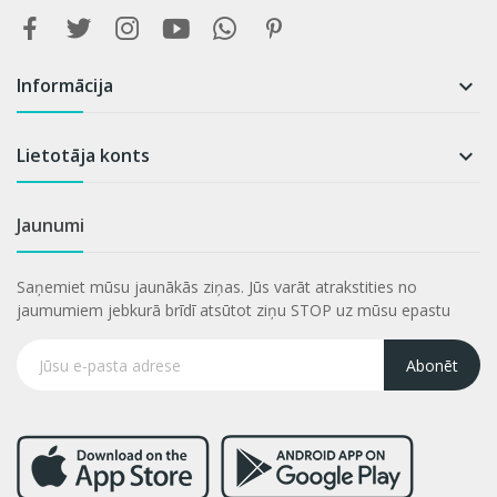
Informācija

Lietotāja konts

Jaunumi
Saņemiet mūsu jaunākās ziņas. Jūs varāt atrakstities no
jaumumiem jebkurā brīdī atsūtot ziņu STOP uz mūsu epastu
Abonēt