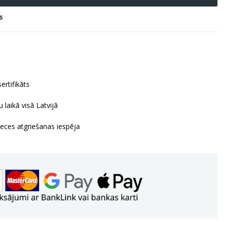
s
ertifikāts
 laikā visā Latvijā
reces atgriešanas iespēja