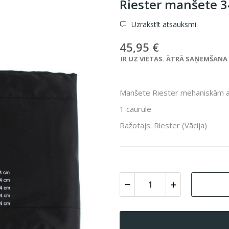
Riester manšete 3
Uzrakstīt atsauksmi
45,95 €
IR UZ VIETAS. ĀTRĀ SAŅEMŠANA VE
Manšete Riester mehaniskām a
1 caurule
Ražotajs: Riester (Vācija)