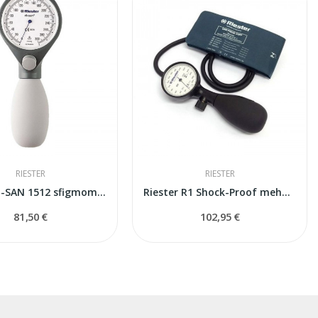
RIESTER
RIESTER
Riester Ri-SAN 1512 sfigmomanometrs
Riester R1 Shock-Proof mehaniskais...
81,50 €
102,95 €