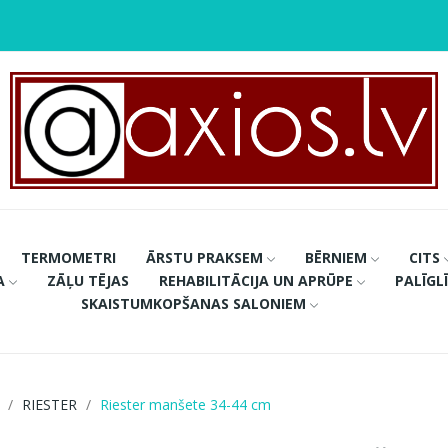
TERMOMETRI
ĀRSTU PRAKSEM
BĒRNIEM
CITS
A
ZĀĻU TĒJAS
REHABILITĀCIJA UN APRŪPE
PALĪGL
SKAISTUMKOPŠANAS SALONIEM
RIESTER
Riester manšete 34-44 cm