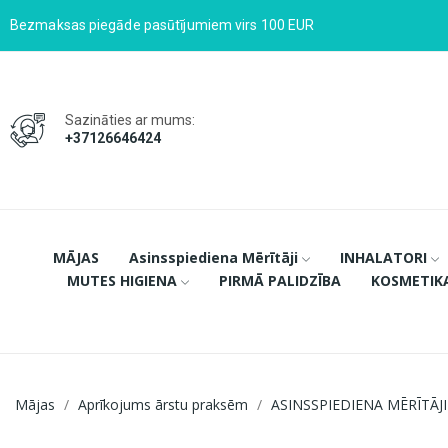
Bezmaksas piegāde pasūtījumiem virs 100 EUR
Sazināties ar mums:
+37126646424
MĀJAS
Asinsspiediena Mērītāji
INHALATORI
MUTES HIGIENA
PIRMĀ PALIDZĪBA
KOSMETIK
Mājas
Aprīkojums ārstu praksēm
ASINSSPIEDIENA MĒRĪTĀJI