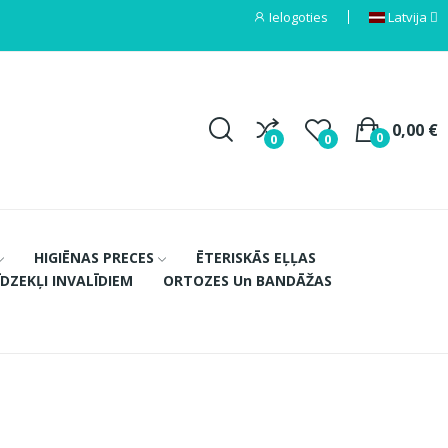
Ielogoties
Latvija
0,00 €
0
0
0
HIGIĒNAS PRECES
ĒTERISKĀS EĻĻAS
ĪDZEKĻI INVALĪDIEM
ORTOZES Un BANDĀŽAS