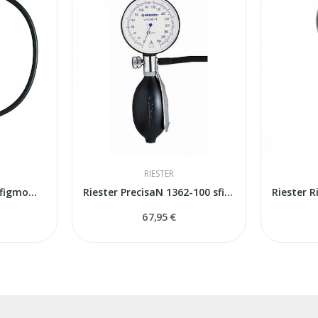
RIESTER
Riester minimus® II sfigmomanometrs
Riester PrecisaN 1362-100 sfigmomanometrs
67,95 €