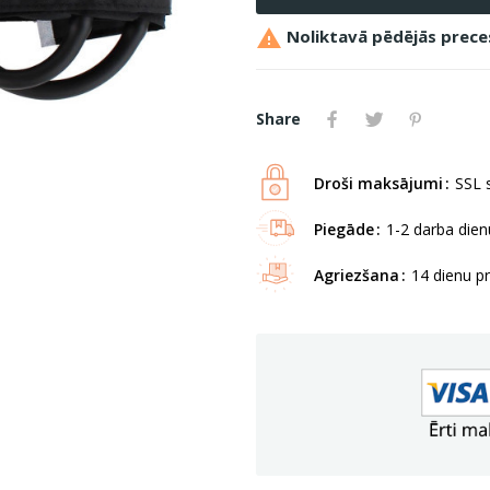

Noliktavā pēdējās prece
Share
Droši maksājumi
SSL s
Piegāde
1-2 darba dienu
Agriezšana
14 dienu p