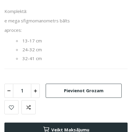
Komplektā:
e mega sfigmomanometrs bālts
aproces:
13-17 cm
24-32 cm
32-41 cm
Pievienot Grozam
Veikt Maksājumu