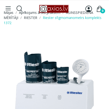
0
Mājas
Aprīkojums ārstu praksēm
ASINSSPIEDIENA
MĒRĪTĀJI
RIESTER
Riester sfigmomanometrs komplekts
1372