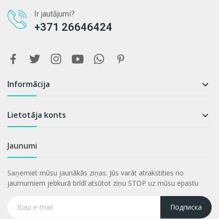
Ir jautājumi?
+371 26646424
Informācija

Lietotāja konts

Jaunumi
Saņemiet mūsu jaunākās ziņas. Jūs varāt atrakstities no
jaumumiem jebkurā brīdī atsūtot ziņu STOP uz mūsu epastu
Подписка