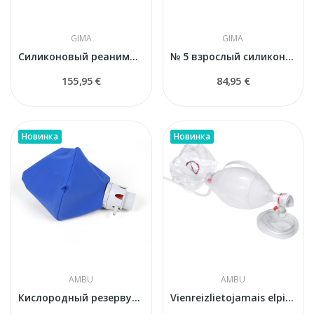
GIMA
GIMA
Силиконовый реанимационный набор для взрослых...
№ 5 взрослый силиконовый реанимационный мешок с...
155,95 €
84,95 €
Новинка
Новинка
AMBU
AMBU
Кислородный резервуар Ambu для взрослых (1500 мл)
Vienreizlietojamais elpināšanas maiss Ambu SPUR...