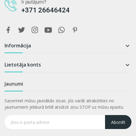
Ir jautājumi?
+371 26646424
Informācija

Lietotāja konts

Jaunumi
Saņemiet mūsu jaunākās ziņas. Jūs varāt atrakstities no
jaumumiem jebkurā brīdī atsūtot ziņu STOP uz mūsu epastu
Abonēt