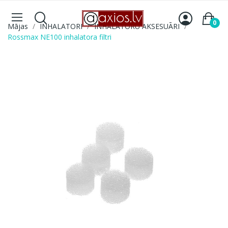
0
Mājas
INHALATORI
INHALATORU AKSESUĀRI
Rossmax NE100 inhalatora filtri