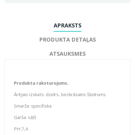
APRAKSTS
PRODUKTA DETAĻAS
ATSAUKSMES
Produkta raksturojums.
Ārējais izskats: dzidrs, bezkrāsains šķidrums
Smarža: specifiska
Garša: sāļš
PH:7,4