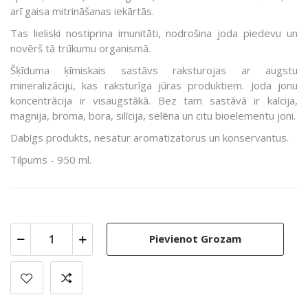
arī gaisa mitrināšanas iekārtās.
Tas lieliski nostiprina imunitāti, nodrošina joda piedevu un
novērš tā trūkumu organismā.
Šķīduma ķīmiskais sastāvs raksturojas ar augstu
mineralizāciju, kas raksturīga jūras produktiem. Joda jonu
koncentrācija ir visaugstākā. Bez tam sastāvā ir kalcija,
magnija, broma, bora, silīcija, selēna un citu bioelementu joni.
Dabīgs produkts, nesatur aromatizatorus un konservantus.
Tilpums - 950 ml.
Pievienot Grozam