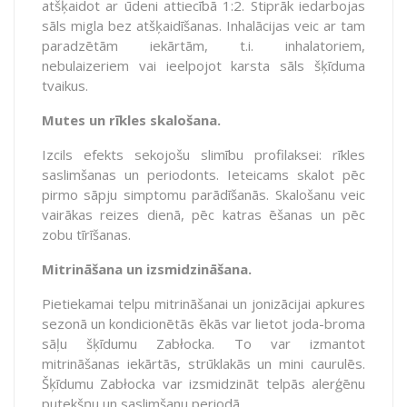
atšķaidot ar ūdeni attiecībā 1:2. Stiprāk iedarbojas
sāls migla bez atšķaidīšanas. Inhalācijas veic ar tam
paradzētām iekārtām, t.i. inhalatoriem,
nebulaizeriem vai ieelpojot karsta sāls šķīduma
tvaikus.
Mutes un rīkles skalošana.
Izcils efekts sekojošu slimību profilaksei: rīkles
saslimšanas un periodonts. Ieteicams skalot pēc
pirmo sāpju simptomu parādīšanās. Skalošanu veic
vairākas reizes dienā, pēc katras ēšanas un pēc
zobu tīrīšanas.
Mitrināšana un izsmidzināšana.
Pietiekamai telpu mitrināšanai un jonizācijai apkures
sezonā un kondicionētās ēkās var lietot joda-broma
sāļu šķīdumu Zabłocka. To var izmantot
mitrināšanas iekārtās, strūklakās un mini caurulēs.
Šķīdumu Zabłocka var izsmidzināt telpās alerģēnu
putekšņu un saslimšanu periodā.