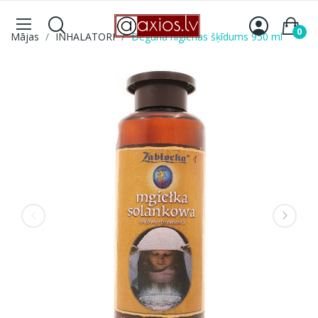
0
Mājas
INHALATORI
Deguna higienas šķīdums 950 ml