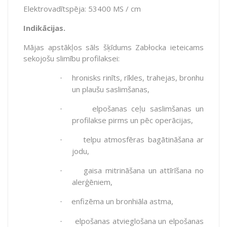
Elektrovadītspēja: 53400 MS / cm
Indikācijas.
Mājas apstākļos sāls šķīdums Zabłocka ieteicams
sekojošu slimību profilaksei:
hronisks rinīts, rīkles, trahejas, bronhu
·
un plaušu saslimšanas,
elpošanas ceļu saslimšanas un
·
profilakse pirms un pēc operācijas,
telpu atmosfēras bagātināšana ar
·
jodu,
gaisa mitrināšana un attīrīšana no
·
alerģēniem,
enfizēma un bronhiāla astma,
·
elpošanas atvieglošana un elpošanas
·