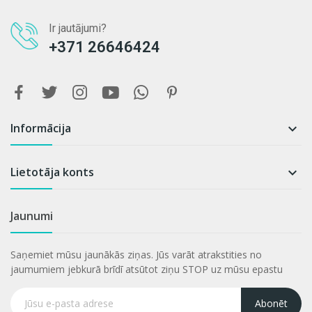
Ir jautājumi?
+371 26646424
Informācija

Lietotāja konts

Jaunumi
Saņemiet mūsu jaunākās ziņas. Jūs varāt atrakstities no
jaumumiem jebkurā brīdī atsūtot ziņu STOP uz mūsu epastu
Abonēt