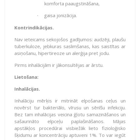
komforta paaugstināšana,
gaisa jonizācija.
·
Kontrindikācijas.
Nav ieteicams sekojošos gadījumos: audzēji, plaušu
tuberkuloze, jebkuras saslimšanas, kas saistītas ar
asiņošanu, hipertireoze un alerģija pret jodu.
Pirms inhalācijām ir jākonsultējas ar ārstu.
Lietošana:
Inhalācijas.
Inhalāciju mērķis ir mitrināt elpošanas ceļus un
novērst tur bakteriālo, vīrusu un sēnīšu infekciju.
Bez tam inhalācijas veicina ģļotu samazināšanos un
sašaurināto elpceļu paplašināšanos. Mājas
apstākļos procedūrai visbiežāk lieto fizioloģisko
šķidumu ar koncentrāciju aptuveni 1%. To var iegūt