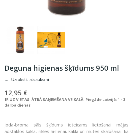
Deguna higienas šķīdums 950 ml
Uzrakstīt atsauksmi
12,95 €
IR UZ VIETAS. ĀTRĀ SAŅEMŠANA VEIKALĀ. Piegāde Latvijā: 1 - 3
darba dienas
Joda-broma sāls šķīdums ieteicams lietošanai mājas
apstākļos kakla, rīkles higiēnai, kakla un mutes skalošanai, ka