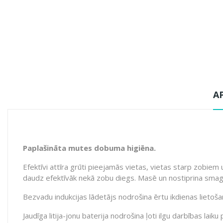
A
Paplašināta mutes dobuma higiēna.
Efektīvi attīra grūti pieejamās vietas, vietas starp zobiem
daudz efektīvāk nekā zobu diegs. Masē un nostiprina smagan
Bezvadu indukcijas lādetājs nodrošina ērtu ikdienas lietoša
Jaudīga litija-jonu baterija nodrošina ļoti ilgu darbības laiku