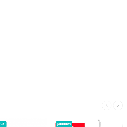
avā.
Jaunums