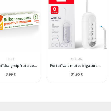
BILKA
OCLEAN
Homeopatīska greipfruta zobu pasta
Portatīvais mutes irigators Oclean W10 Light
3,99 €
31,95 €