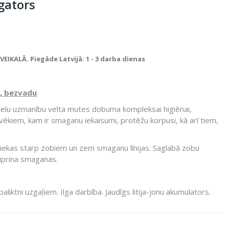
gators
IKALĀ. Piegāde Latvijā: 1 - 3 darba dienas
, bezvadu
 lielu uzmanību velta mutes dobuma kompleksai higiēnai,
lvēkiem, kam ir smaganu iekaisumi, protēžu korpusi, kā arī tiem,
iekas starp zobiem un zem smaganu līnijas. Saglabā zobu
stiprina smaganas.
aliktni uzgaļiem. Ilga darbība. Jaudīgs litija-jonu akumulators.