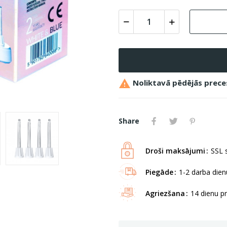

Noliktavā pēdējās prece
Share
Droši maksājumi
SSL s
Piegāde
1-2 darba dienu
Agriezšana
14 dienu p