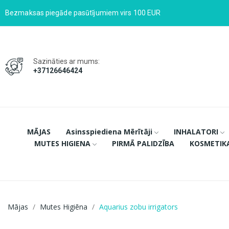
Bezmaksas piegāde pasūtījumiem virs 100 EUR
Sazināties ar mums:
+37126646424
MĀJAS
Asinsspiediena Mērītāji
INHALATORI
MUTES HIGIENA
PIRMĀ PALIDZĪBA
KOSMETIK
Mājas
Mutes Higiēna
Aquarius zobu irrigators