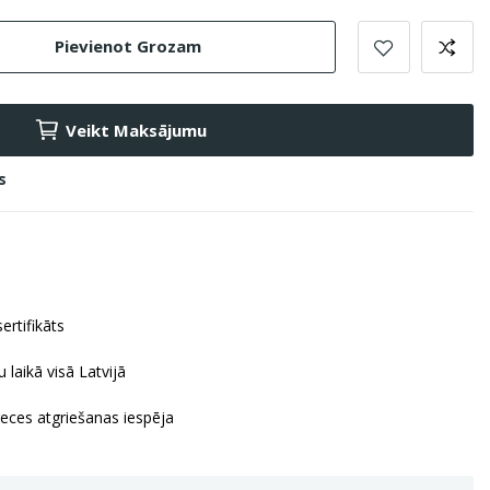
Pievienot Grozam
Veikt Maksājumu
s
ertifikāts
 laikā visā Latvijā
reces atgriešanas iespēja