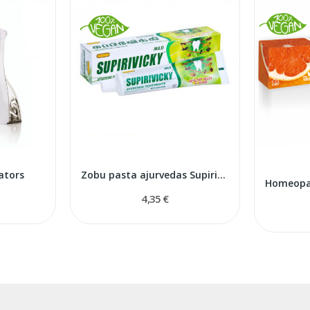
ators
Zobu pasta ajurvedas Supirivicki
4,35 €