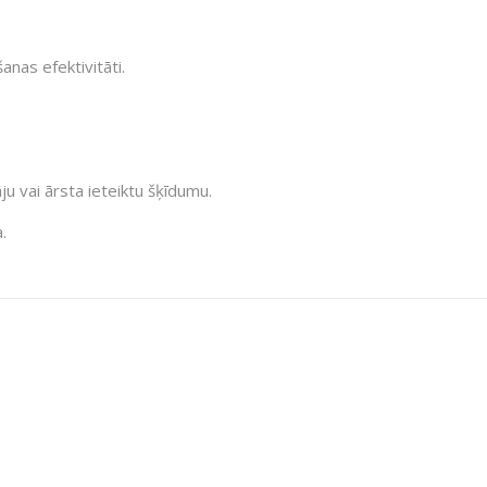
anas efektivitāti.
āju vai ārsta ieteiktu šķīdumu.
.