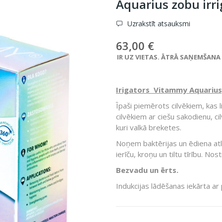
Aquarius zobu irri
Uzrakstīt atsauksmi
63,00 €
IR UZ VIETAS. ĀTRĀ SAŅEMŠANA VE
Irigators
Vitammy Aquarius
Īpaši piemērots cilvēkiem, kas
cilvēkiem ar ciešu sakodienu, ci
kuri valkā breketes.
Noņem baktērijas un ēdiena atl
ierīču, kroņu un tiltu tīrību. No
Bezvadu un ērts.
Indukcijas lādēšanas iekārta ar p