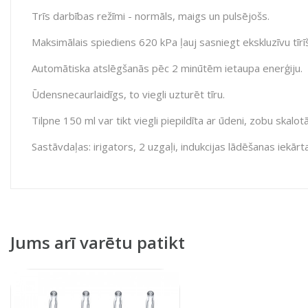
Trīs darbības režīmi - normāls, maigs un pulsējošs.
Maksimālais spiediens 620 kPa ļauj sasniegt ekskluzīvu tīrīš
Automātiska atslēgšanās pēc 2 minūtēm ietaupa enerģiju.
Ūdensnecaurlaidīgs, to viegli uzturēt tīru.
Tilpne 150 ml var tikt viegli piepildīta ar ūdeni, zobu skalot
Sastāvdaļas: irigators, 2 uzgaļi, indukcijas lādēšanas iekārta
Jums arī varētu patikt