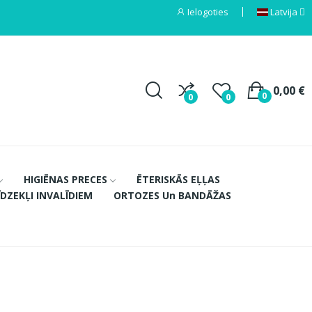
Ielogoties
Latvija
0,00 €
0
0
0
HIGIĒNAS PRECES
ĒTERISKĀS EĻĻAS
ĪDZEKĻI INVALĪDIEM
ORTOZES Un BANDĀŽAS