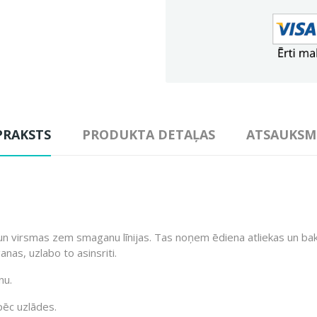
PRAKSTS
PRODUKTA DETAĻAS
ATSAUKSM
 un virsmas zem smaganu līnijas. Tas noņem ēdiena atliekas un baktē
as, uzlabo to asinsriti.
nu.
 pēc uzlādes.