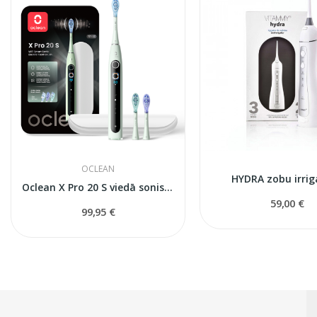
OCLEAN
HYDRA zobu irrig
Oclean X Pro 20 S viedā soniskā elektriskā zobu...
59,00 €
99,95 €