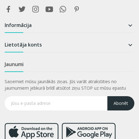
Informācija

Lietotāja konts

Jaunumi
Saņemiet mūsu jaunākās ziņas. Jūs varāt atrakstities no
jaumumiem jebkurā brīdī atsūtot ziņu STOP uz mūsu epastu
Abonēt