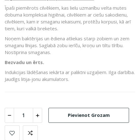
Īpaši piemērots cilvēkiem, kas lielu uzmanību velta mutes
dobuma kompleksai higiēnai, cilvēkiem ar ciešu sakodienu,
cilvēkiem, kam ir smaganu iekaisumi, protēžu korpusi, kā arī
tiem, kuri valkā breketes.
Noņem baktērijas un ēdiena atliekas starp zobiem un zem
smaganu līnijas. Saglabā zobu ierīču, kroņu un tiltu tīrību.
Nostiprina smaganas.
Bezvadu un ērts.
Indukcijas lādēšanas iekārta ar paliktni uzgaļiem. Ilga darbība.
Jaudīgs litija-jonu akumulators.
Pievienot Grozam