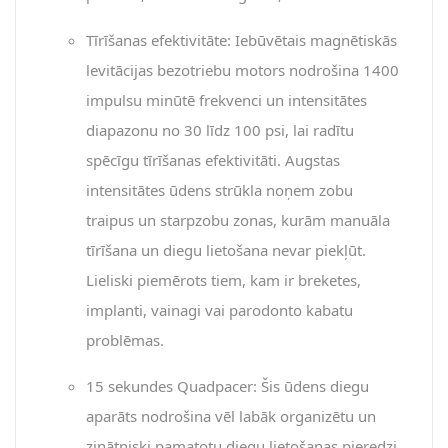
Tīrīšanas efektivitāte: Iebūvētais magnētiskās
levitācijas bezotriebu motors nodrošina 1400
impulsu minūtē frekvenci un intensitātes
diapazonu no 30 līdz 100 psi, lai radītu
spēcīgu tīrīšanas efektivitāti. Augstas
intensitātes ūdens strūkla noņem zobu
traipus un starpzobu zonas, kurām manuāla
tīrīšana un diegu lietošana nevar piekļūt.
Lieliski piemērots tiem, kam ir breketes,
implanti, vainagi vai parodonto kabatu
problēmas.
15 sekundes Quadpacer: Šis ūdens diegu
aparāts nodrošina vēl labāk organizētu un
zinātniski pamatotu diegu lietošanas pieredzi,