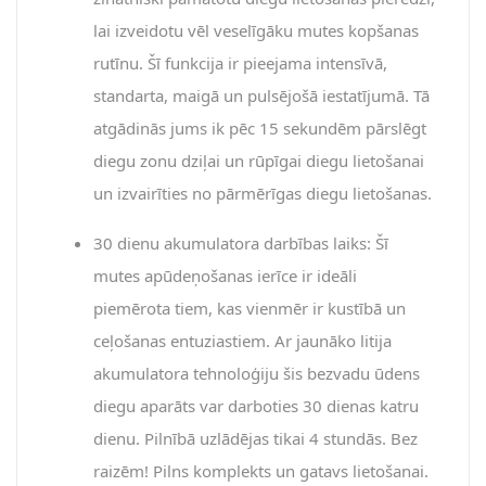
lai izveidotu vēl veselīgāku mutes kopšanas
rutīnu. Šī funkcija ir pieejama intensīvā,
standarta, maigā un pulsējošā iestatījumā. Tā
atgādinās jums ik pēc 15 sekundēm pārslēgt
diegu zonu dziļai un rūpīgai diegu lietošanai
un izvairīties no pārmērīgas diegu lietošanas.
30 dienu akumulatora darbības laiks: Šī
mutes apūdeņošanas ierīce ir ideāli
piemērota tiem, kas vienmēr ir kustībā un
ceļošanas entuziastiem. Ar jaunāko litija
akumulatora tehnoloģiju šis bezvadu ūdens
diegu aparāts var darboties 30 dienas katru
dienu. Pilnībā uzlādējas tikai 4 stundās. Bez
raizēm! Pilns komplekts un gatavs lietošanai.