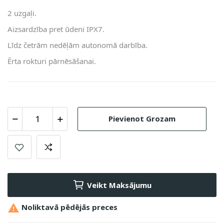
2 uzgaļi.
Aizsardzība pret ūdeni IPX7.
Līdz četrām nedēļām autonomā darbība.
Ērta rokturi pārnēsāšanai.
Pievienot Grozam
Veikt Maksājumu

Noliktavā pēdējās preces