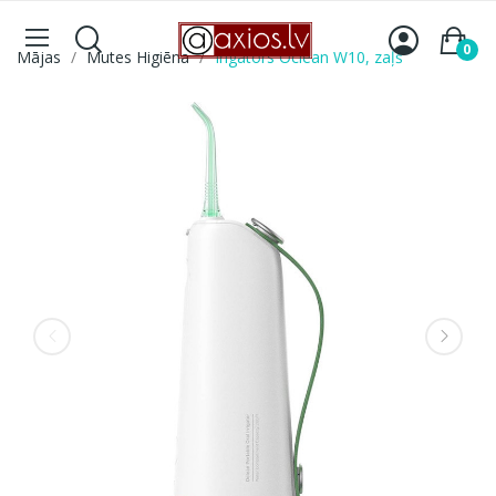
0
Mājas
Mutes Higiēna
Irigators Oclean W10, zaļš