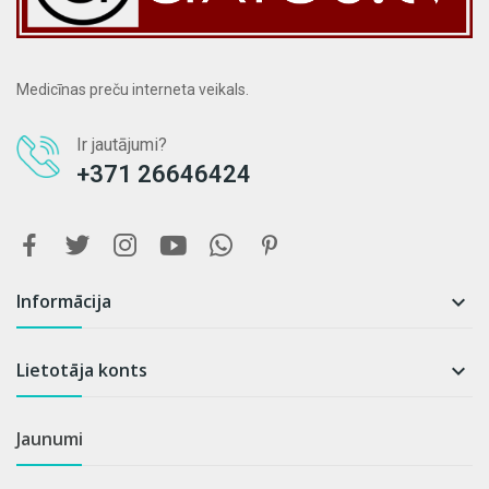
Medicīnas preču interneta veikals.
Ir jautājumi?
+371 26646424
Informācija

Lietotāja konts

Jaunumi