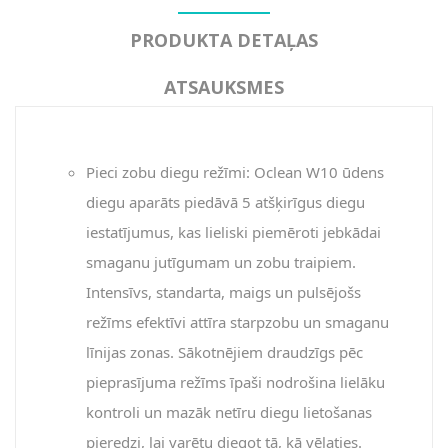
PRODUKTA DETAĻAS
ATSAUKSMES
Pieci zobu diegu režīmi: Oclean W10 ūdens
diegu aparāts piedāvā 5 atšķirīgus diegu
iestatījumus, kas lieliski piemēroti jebkādai
smaganu jutīgumam un zobu traipiem.
Intensīvs, standarta, maigs un pulsējošs
režīms efektīvi attīra starpzobu un smaganu
līnijas zonas. Sākotnējiem draudzīgs pēc
pieprasījuma režīms īpaši nodrošina lielāku
kontroli un mazāk netīru diegu lietošanas
pieredzi, lai varētu diegot tā, kā vēlaties.