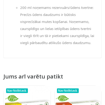
200 ml noņemams rezervuārs/ūdens tvertne:
Precīzs ūdens daudzums ir būtisks
visprecīzākai mutes kopšanai. Noņemamo,
caurspīdīgo un lielas ietilpības ūdens tvertni
ir viegli tīrīt un tā ir pietiekami caurspīdīga, lai
viegli pārbaudītu atlikušo ūdens daudzumu.
Jums arī varētu patikt
Nav Noliktavā.
Nav Noliktavā.