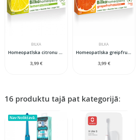
BILKA
BILKA
Homeopatīska citronu zobu pasta
Homeopatīska greipfruta zobu pasta
3,99 €
3,99 €
16 produktu tajā pat kategorijā:
Nav Noliktavā.