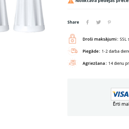

Noliktavā pēdējās prece
Share
Droši maksājumi
SSL s
Piegāde
1-2 darba dienu
Agriezšana
14 dienu p