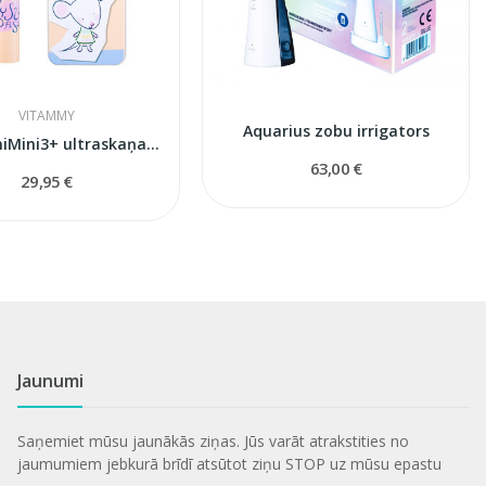
VITAMMY
Aquarius zobu irrigators
Smile MiniMini3+ ultraskaņas zobu birste
63,00 €
29,95 €
Jaunumi
Saņemiet mūsu jaunākās ziņas. Jūs varāt atrakstities no
jaumumiem jebkurā brīdī atsūtot ziņu STOP uz mūsu epastu