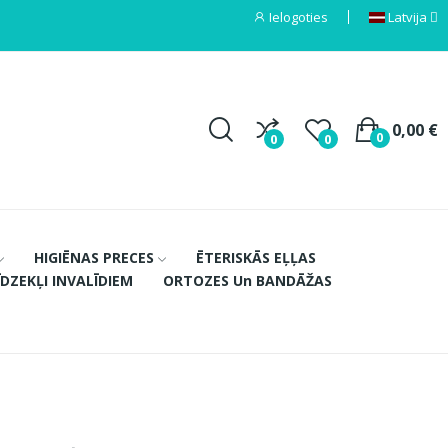
Ielogoties
Latvija
0,00 €
0
0
0
HIGIĒNAS PRECES
ĒTERISKĀS EĻĻAS
ĪDZEKĻI INVALĪDIEM
ORTOZES Un BANDĀŽAS