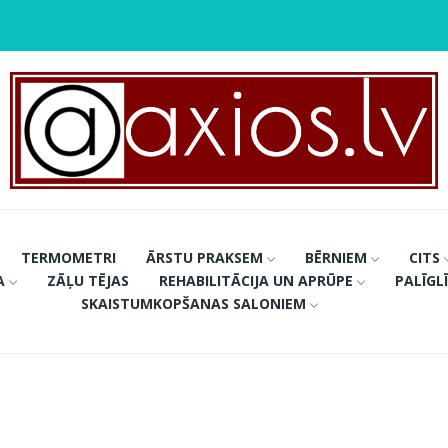
TERMOMETRI
ĀRSTU PRAKSEM
BĒRNIEM
CITS
A
ZĀĻU TĒJAS
REHABILITĀCIJA UN APRŪPE
PALĪGL
SKAISTUMKOPŠANAS SALONIEM