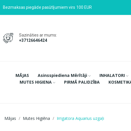
Bezmaksas piegāde pasūtījumiem virs 100 EUR
Sazināties ar mums:
+37126646424
MĀJAS
Asinsspiediena Mērītāji
INHALATORI
MUTES HIGIENA
PIRMĀ PALIDZĪBA
KOSMETIK
Mājas
Mutes Higiēna
Irrigatora Aquarius uzgaļi