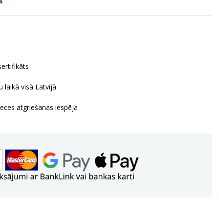
s
ertifikāts
 laikā visā Latvijā
reces atgriešanas iespēja