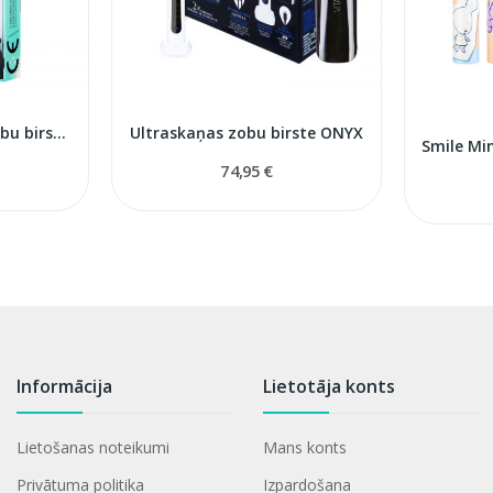
Bērnu ultraskaņas zobu birste Splash
Ultraskaņas zobu birste ONYX
74,95 €
Informācija
Lietotāja konts
Lietošanas noteikumi
Mans konts
Privātuma politika
Izpardošana