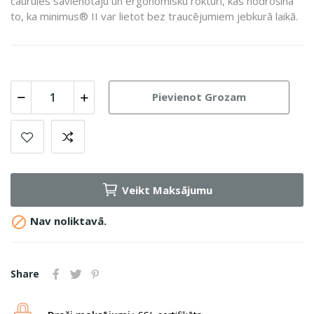
caurules savienotāju un ergonomisku rokturi, kas nodrošina
to, ka minimus® II var lietot bez traucējumiem jebkurā laikā.
Pievienot Grozam
Veikt Maksājumu

Nav noliktavā.
Share