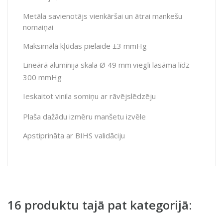
Metāla savienotājs vienkāršai un ātrai mankešu
nomaiņai
Maksimālā kļūdas pielaide ±3 mmHg
Lineārā alumīnija skala Ø 49 mm
v
iegli lasāma līdz
300 mmHg
Ieskaitot vinila somiņu ar rāvējslēdzēju
Plaša dažādu izmēru man
šetu
izvēle
Apstiprināta ar BIHS validāciju
16 produktu tajā pat kategorijā: