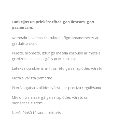
Funkcijas un priekšrocības gan ārstam, gan
pacientam:
Kompakts, vienas caurulītes sfigmomanometrs ar
graduētu skalu
Pulēts, hromēts, izturīgs metāla korpuss ar metāla
gredzenu un aizsargāts pret koroziju
Lateksa bumbieris ar hromētu gaisa izplūdes vārstu
Metāla vārsta pamatne
Precīzs gaisa izplūdes vārsts ar precīzu regulēšanu
Mikrofiltrs aizsargā gaisa izplūdes vārstu un
mērīšanas sistēmu
Nerūsējošā tērauda rokturis