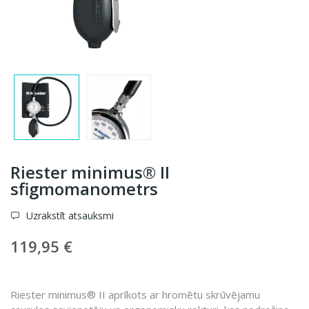
Riester minimus® II
sfigmomanometrs
Uzrakstīt atsauksmi
119,95 €
Riester minimus® II aprīkots ar hromētu skrūvējamu