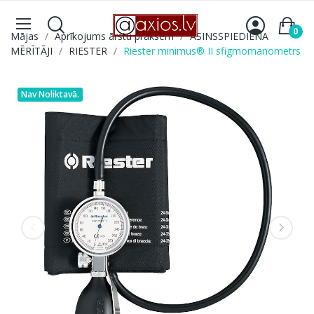
0
Mājas
Aprīkojums ārstu praksēm
ASINSSPIEDIENA
MĒRĪTĀJI
RIESTER
Riester minimus® II sfigmomanometrs
Nav Noliktavā.