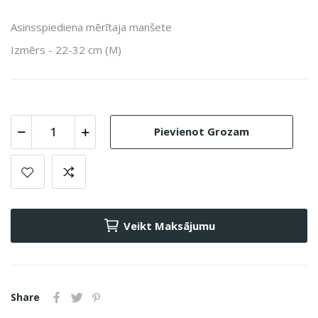
Asinsspiediena mērītaja manšete
Izmērs - 22-32 cm (M)
Pievienot Grozam
Veikt Maksājumu
Share