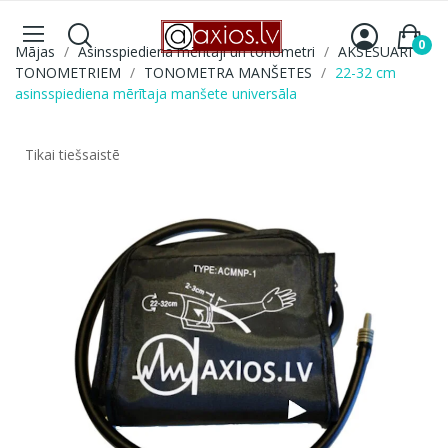
0
Mājas
Asinsspiediena mērītāji un tonometri
AKSESUARI
TONOMETRIEM
TONOMETRA MANŠETES
22-32 cm
asinsspiediena mērītaja manšete universāla
Tikai tiešsaistē