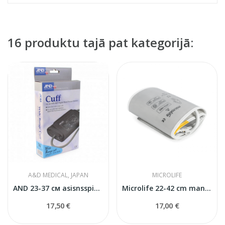
16 produktu tajā pat kategorijā:
A&D MEDICAL, JAPAN
MICROLIFE
AND 23-37 см asisnsspiediena mērītāja manšete
Microlife 22-42 cm manšete asinsspiediena...
17,50 €
17,00 €