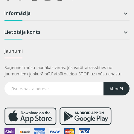
Informācija

Lietotāja konts

Jaunumi
Saņemiet mūsu jaunākās ziņas. Jūs varāt atrakstities no
jaumumiem jebkurā brīdī atsūtot ziņu STOP uz mūsu epastu
Abonēt