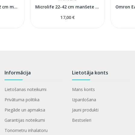
Omron GS Cuff2 32-42 cm manšete
Microlife 22-42 cm manšete asinsspiediena...
17,00 €
Informācija
Lietotāja konts
Lietošanas noteikumi
Mans konts
Privātuma politika
Izpardošana
Piegāde un apmaksa
Jauni produkti
Garantijas noteikumi
Bestseleri
Tonometru inhalatoru