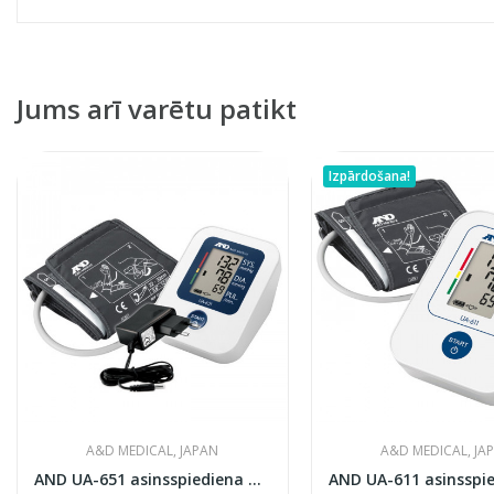
Jums arī varētu patikt
Izpārdošana!
A&D MEDICAL, JAPAN
A&D MEDICAL, JA
AND UA-651 asinsspiediena mērītājs ar adapteri