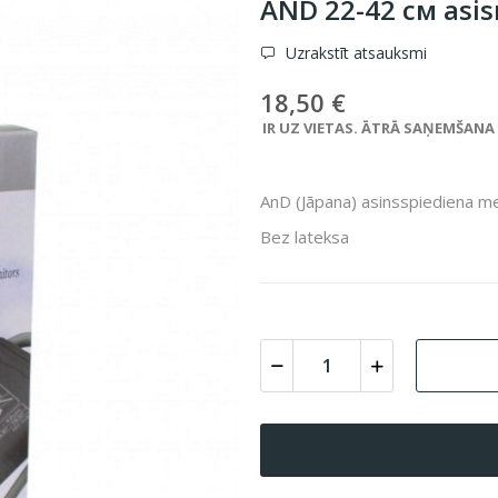
AND 22-42 см asis
Uzrakstīt atsauksmi
18,50 €
IR UZ VIETAS. ĀTRĀ SAŅEMŠANA VE
AnD (Jāpana) asinsspiediena me
Bez lateksa