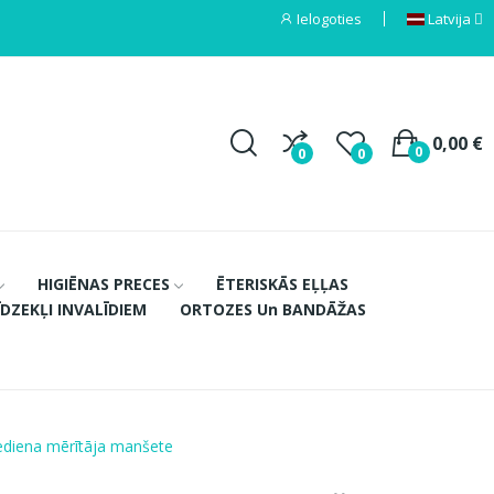
Ielogoties
Latvija
0,00 €
0
0
0
HIGIĒNAS PRECES
ĒTERISKĀS EĻĻAS
ĪDZEKĻI INVALĪDIEM
ORTOZES Un BANDĀŽAS
ediena mērītāja manšete