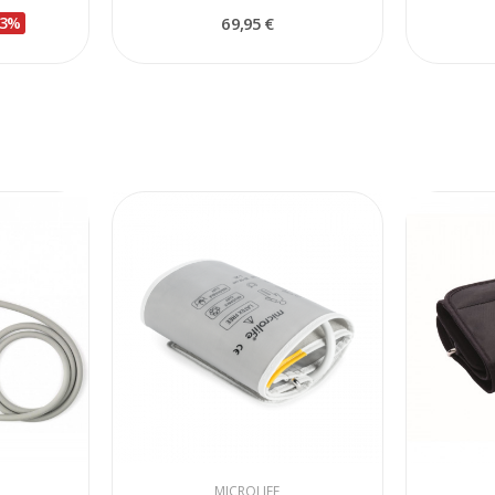
13%
69,95 €
MICROLIFE