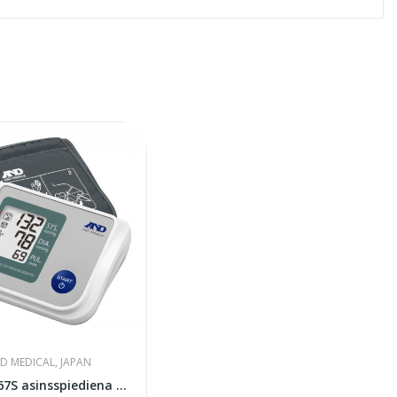
D MEDICAL, JAPAN
AND UA767S asinsspiediena mērītājs