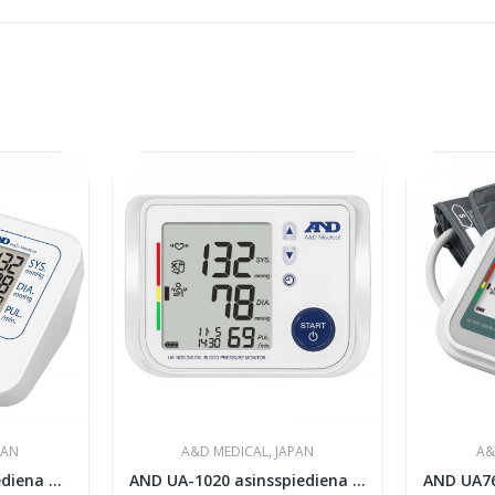
PAN
A&D MEDICAL, JAPAN
A&
AND UA-611 asinsspiediena mērītājs
AND UA-1020 asinsspiediena mērītājs