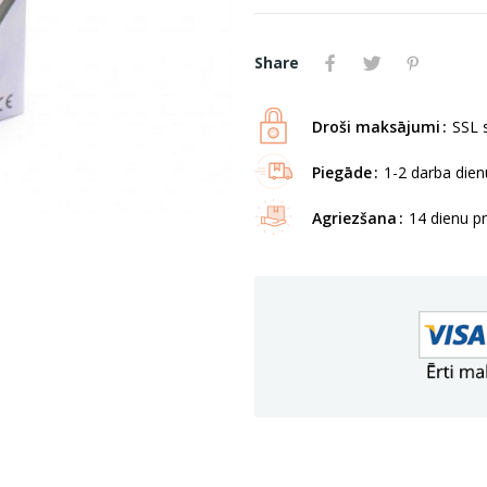
Share
Droši maksājumi
SSL s
Piegāde
1-2 darba dienu
Agriezšana
14 dienu p