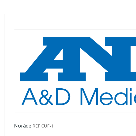
Norāde
REF CUF-1