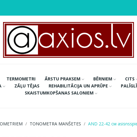
TERMOMETRI
ĀRSTU PRAKSEM
BĒRNIEM
CITS
A
ZĀĻU TĒJAS
REHABILITĀCIJA UN APRŪPE
PALĪGL
SKAISTUMKOPŠANAS SALONIEM
NOMETRIEM
TONOMETRA MANŠETES
AND 22-42 см asisnsspi