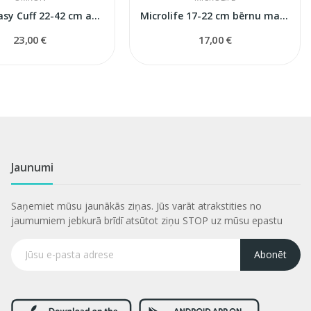
Omron Easy Cuff 22-42 cm asinsspiediena...
Microlife 17-22 cm bērnu manšete
23,00 €
17,00 €
Jaunumi
Saņemiet mūsu jaunākās ziņas. Jūs varāt atrakstities no
jaumumiem jebkurā brīdī atsūtot ziņu STOP uz mūsu epastu
Abonēt