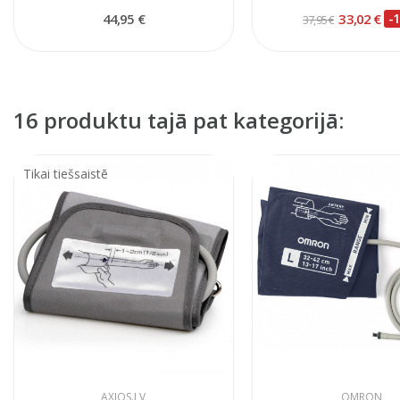
44,95 €
33,02 €
-
37,95 €
16 produktu tajā pat kategorijā:
Tikai tiešsaistē
AXIOS.LV
OMRON