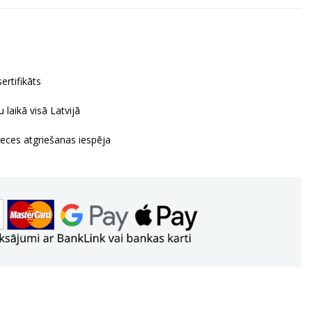
ertifikāts
 laikā visā Latvijā
reces atgriešanas iespēja