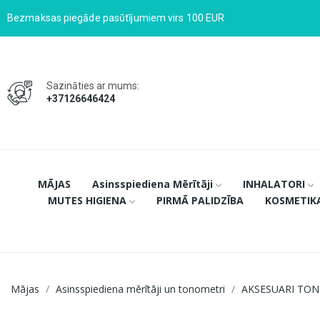
Bezmaksas piegāde pasūtījumiem virs 100 EUR
Sazināties ar mums:
+37126646424
MĀJAS
Asinsspiediena Mērītāji
INHALATORI
MUTES HIGIENA
PIRMĀ PALIDZĪBA
KOSMETIK
Mājas
Asinsspiediena mērītāji un tonometri
AKSESUARI TO