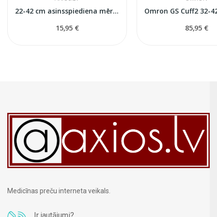
22-42 cm asinsspiediena mērītāja manšete
15,95 €
85,95 €
Medicīnas preču interneta veikals.
Ir jautājumi?