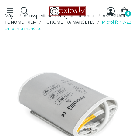
0
Mājas
Asinsspiediena mērītāji un tonometri
AKSESUARI
TONOMETRIEM
TONOMETRA MANŠETES
Microlife 17-22
cm bērnu manšete