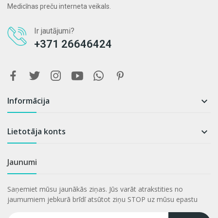
Medicīnas preču interneta veikals.
Ir jautājumi?
+371 26646424
Informācija

Lietotāja konts

Jaunumi
Saņemiet mūsu jaunākās ziņas. Jūs varāt atrakstities no
jaumumiem jebkurā brīdī atsūtot ziņu STOP uz mūsu epastu