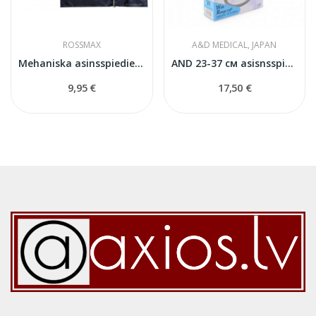
ROSSMAX
A&D MEDICAL, JAPAN
Mehaniska asinsspiediena mērītāja manšete
AND 23-37 см asisnsspiediena mērītāja manšete
9,95 €
17,50 €