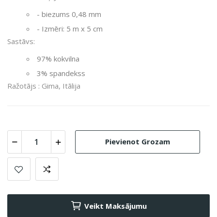
- biezums 0,48 mm
- Izmēri: 5 m x 5 cm
Sastāvs:
97% kokvilna
3% spandekss
Ražotājs : Gima, Itālija
Pievienot Grozam
Veikt Maksājumu