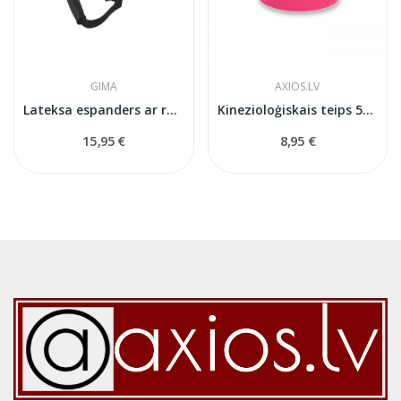
GIMA
AXIOS.LV
Lateksa espanders ar rokturiem Gima (47054) –...
Kinezioloģiskais teips 5см x 5м
15,95 €
8,95 €