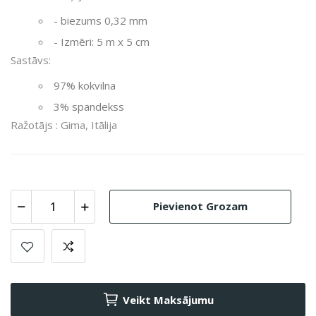
- biezums 0,32 mm
- Izmēri: 5 m x 5 cm
Sastāvs:
97% kokvilna
3% spandekss
Ražotājs : Gima, Itālija
Pievienot Grozam
Veikt Maksājumu