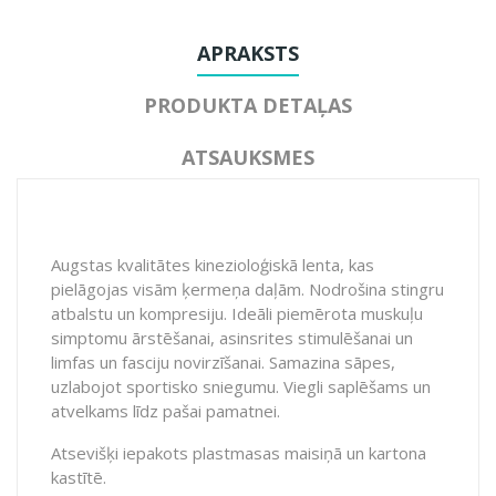
APRAKSTS
PRODUKTA DETAĻAS
ATSAUKSMES
Augstas kvalitātes kinezioloģiskā lenta, kas
pielāgojas visām ķermeņa daļām. Nodrošina stingru
atbalstu un kompresiju. Ideāli piemērota muskuļu
simptomu ārstēšanai, asinsrites stimulēšanai un
limfas un fasciju novirzīšanai. Samazina sāpes,
uzlabojot sportisko sniegumu. Viegli saplēšams un
atvelkams līdz pašai pamatnei.
Atsevišķi iepakots plastmasas maisiņā un kartona
kastītē.