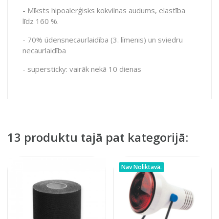
- Mīksts hipoalerģisks kokvilnas audums, elastība
līdz 160 %.
- 70% ūdensnecaurlaidība (3. līmenis) un sviedru
necaurlaidība
- supersticky: vairāk nekā 10 dienas
13 produktu tajā pat kategorijā:
Nav Noliktavā.