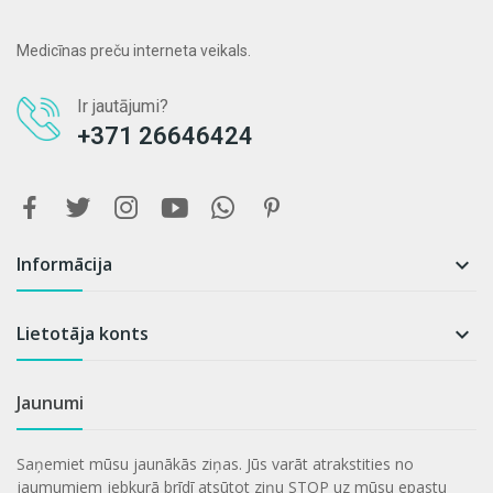
Medicīnas preču interneta veikals.
Ir jautājumi?
+371 26646424
Informācija

Lietotāja konts

Jaunumi
Saņemiet mūsu jaunākās ziņas. Jūs varāt atrakstities no
jaumumiem jebkurā brīdī atsūtot ziņu STOP uz mūsu epastu