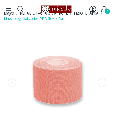
0
Mājas
REHABILITĀCIJA UN APRŪPE
FIZIOTERAPIJA
Kinezioloģiskais teips PRO 5см x 5м