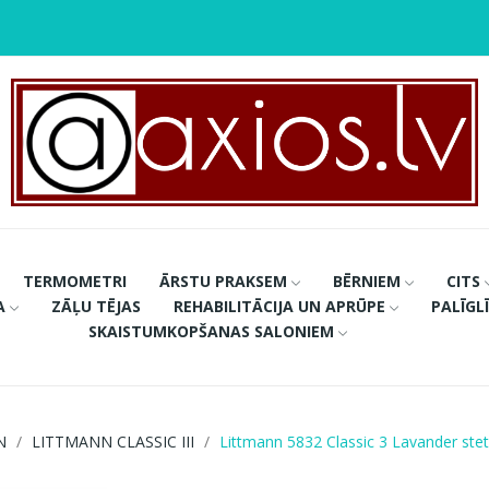
TERMOMETRI
ĀRSTU PRAKSEM
BĒRNIEM
CITS
A
ZĀĻU TĒJAS
REHABILITĀCIJA UN APRŪPE
PALĪGL
SKAISTUMKOPŠANAS SALONIEM
N
LITTMANN CLASSIC III
Littmann 5832 Classic 3 Lavander ste