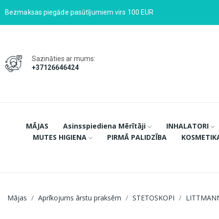
Bezmaksas piegāde pasūtījumiem virs 100 EUR
Sazināties ar mums:
+37126646424
MĀJAS
Asinsspiediena Mērītāji
INHALATORI
MUTES HIGIENA
PIRMĀ PALIDZĪBA
KOSMETIK
Mājas
Aprīkojums ārstu praksēm
STETOSKOPI
LITTMAN