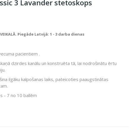
ssic 3 Lavander stetoskops
IKALĀ. Piegāde Latvijā: 1 - 3 darba dienas
vecuma pacientiem .
skaņā dzirdes kanālu un konstruēta tā, lai nodrošinātu ērtu
ju.
na ilgāku kalpošanas laiks, pateicoties paaugstinātas
tam.
s - 7 no 10 ballēm