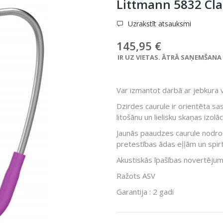
Littmann 5832 Cla
Uzrakstīt atsauksmi
145,95 €
IR UZ VIETAS. ĀTRĀ SAŅEMŠANA VE
Var izmantot darbā ar jebkura 
Dzirdes caurule ir orientēta sa
litošānu un lielisku skaņas izolāci
Jaunās paaudzes caurule nodroši
pretestības ādas eļļām un spir
Akustiskās īpašības novertējum
Ražots ASV
Garantija : 2 gadi