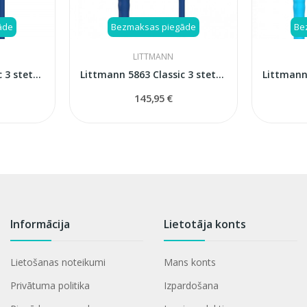
āde
Bezmaksas piegāde
Be
LITTMANN
Littmann 5622 Classic 3 stetoskops
Littmann 5863 Classic 3 stetoskops
145,95 €
Informācija
Lietotāja konts
Lietošanas noteikumi
Mans konts
Privātuma politika
Izpardošana