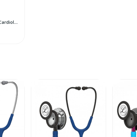
Littmann Classic III / Cardiology IV rezerves...