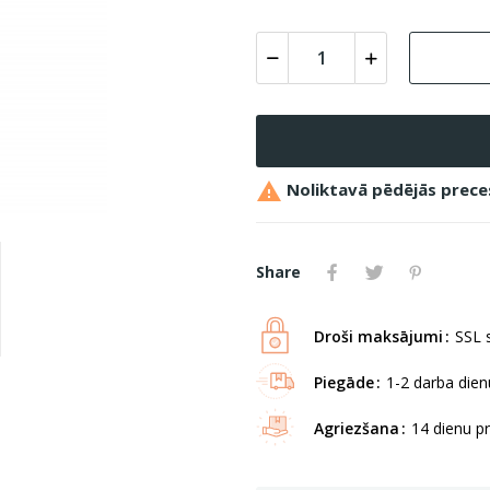

Noliktavā pēdējās prece
Share
Droši maksājumi
SSL s
Piegāde
1-2 darba dienu
Agriezšana
14 dienu p