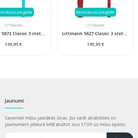
zmaksas piegāde
Bezmaksas piegāde
LITTMANN
LITTMANN
Littmann 5872 Classic 3 stetoskops
Littmann 5627 Classic 3 stetoskops
139,95 €
145,95 €
Jaunumi
Saņemiet mūsu jaunākās ziņas. Jūs varāt atrakstities no
jaumumiem jebkurā brīdī atsūtot ziņu STOP uz mūsu epastu