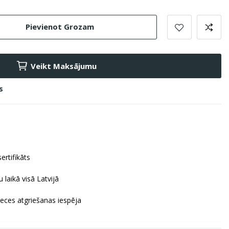
Pievienot Grozam
Veikt Maksājumu
s
ertifikāts
 laikā visā Latvijā
reces atgriešanas iespēja