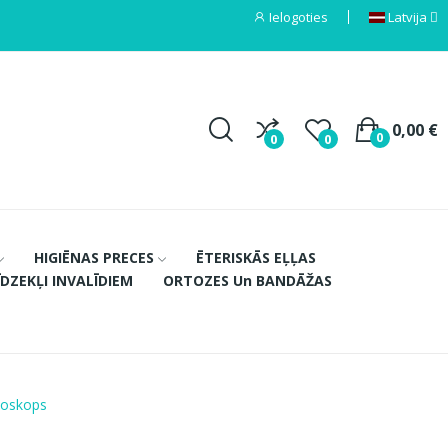
Ielogoties
Latvija
0,00 €
0
0
0
HIGIĒNAS PRECES
ĒTERISKĀS EĻĻAS
ĪDZEKĻI INVALĪDIEM
ORTOZES Un BANDĀŽAS
toskops