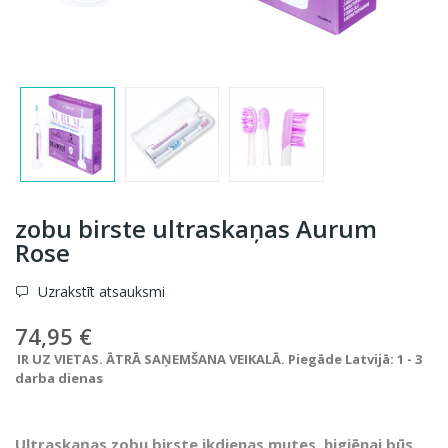
zobu birste ultraskaņas Aurum
Rose
Uzrakstīt atsauksmi
74,95 €
IR UZ VIETAS. ĀTRĀ SAŅEMŠANA VEIKALĀ. Piegāde Latvijā: 1 - 3
darba dienas
Ultraskaņas zobu birste ikdienas mutes
higiēnai būs