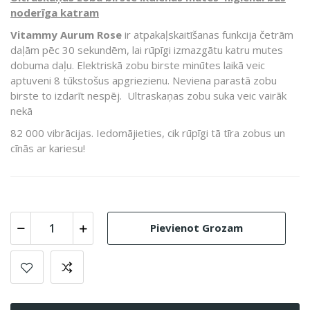
noderīga katram
Vitammy Aurum Rose
ir atpakaļskaitīšanas funkcija četrām
daļām pēc 30 sekundēm, lai rūpīgi izmazgātu katru mutes
dobuma daļu. Elektriskā zobu birste minūtes laikā veic
aptuveni 8 tūkstošus apgriezienu. Neviena parastā zobu
birste to izdarīt nespēj.
Ultraskaņas zobu suka veic vairāk
nekā
82 000 vibrācijas. Iedomājieties, cik rūpīgi tā tīra zobus un
cīnās ar kariesu!
Pievienot Grozam