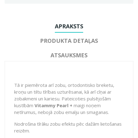
APRAKSTS
PRODUKTA DETAĻAS
ATSAUKSMES
Tā ir piemērota arī zobu, ortodontisko breketu,
kroņu un tiltu tīrības uzturēsanai, kā arī cīņai ar
zobakmeni un kariesu. Pateicoties pulsējošām
kustībām
Vitammy Pearl +
maigi noņem
netīrumus, nebojā zobu emalju un smaganas.
Nodrošina tīrāku zobu efektu pēc dažām lietošanas
reizēm.