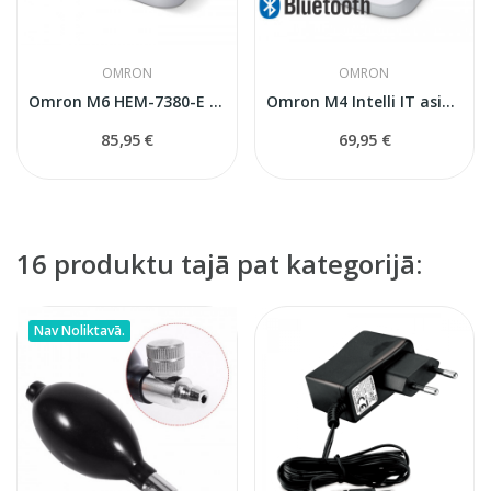
OMRON
OMRON
Omron M6 HEM-7380-E Comfort asinsspiediena...
Omron M4 Intelli IT asinsspiediena mērītājs
85,95 €
69,95 €
16 produktu tajā pat kategorijā:
Nav Noliktavā.