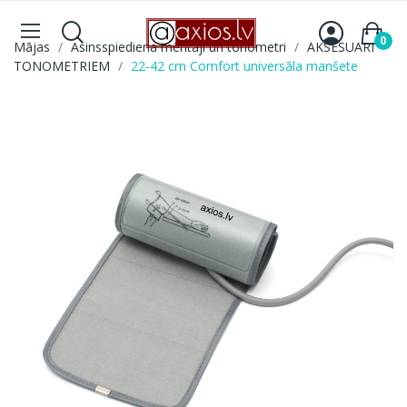
0
Mājas
Asinsspiediena mērītāji un tonometri
AKSESUARI
TONOMETRIEM
22-42 cm Comfort universāla manšete