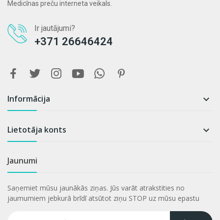
Medicīnas preču interneta veikals.
Ir jautājumi?
+371 26646424
Informācija

Lietotāja konts

Jaunumi
Saņemiet mūsu jaunākās ziņas. Jūs varāt atrakstities no
jaumumiem jebkurā brīdī atsūtot ziņu STOP uz mūsu epastu