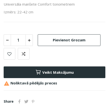
Universāla manšete Comfort tonometriem
Izmērs: 22-42 cm
Pievienot Grozam
Veikt Maksājumu

Noliktavā pēdējās preces
Share