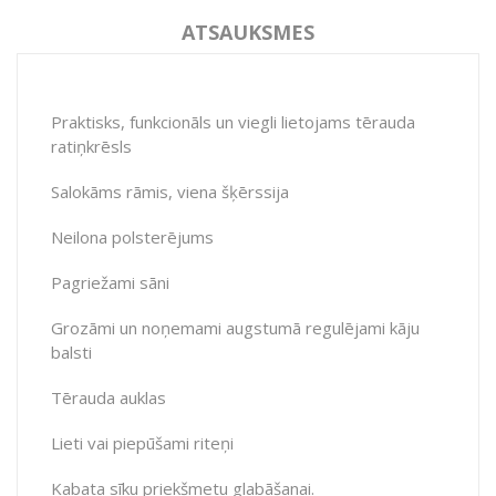
ATSAUKSMES
Praktisks, funkcionāls un viegli lietojams tērauda
ratiņkrēsls
Salokāms rāmis, viena šķērssija
Neilona polsterējums
Pagriežami sāni
Grozāmi un noņemami augstumā regulējami kāju
balsti
Tērauda auklas
Lieti vai piepūšami riteņi
Kabata sīku priekšmetu glabāšanai.