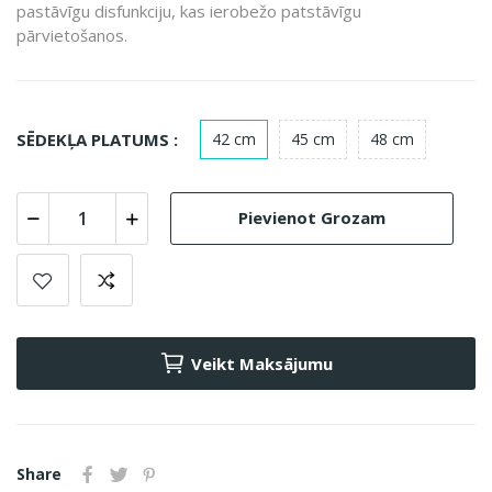
pastāvīgu disfunkciju, kas ierobežo patstāvīgu
pārvietošanos.
SĒDEKĻA PLATUMS :
42 cm
45 cm
48 cm
Pievienot Grozam
Veikt Maksājumu
Share