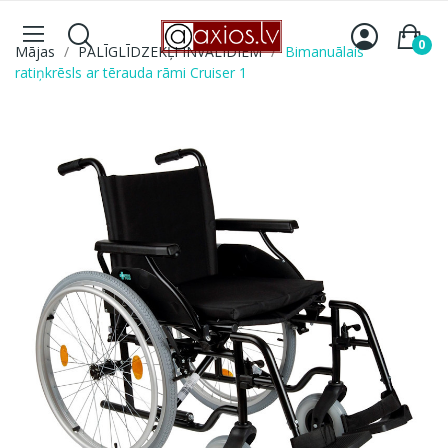
0
Mājas
PALĪGLĪDZEKĻI INVALĪDIEM
Bimanuālais
ratiņkrēsls ar tērauda rāmi Cruiser 1