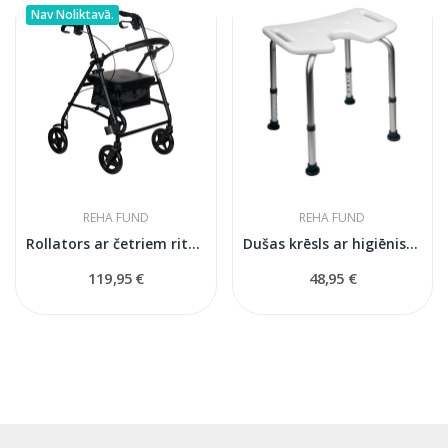
Nav Noliktavā.
REHA FUND
REHA FUND
Rollators ar četriem riteņiem RF-610/CZA
Dušas krēsls ar higiēnisku izgriezumu RF811
119,95 €
48,95 €