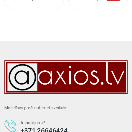
Medicīnas preču interneta veikals.
Ir jautājumi?
+371 26646424