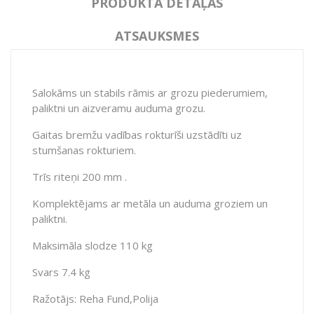
PRODUKTA DETAĻAS
ATSAUKSMES
Salokāms un stabils rāmis ar grozu piederumiem,
paliktni un aizveramu auduma grozu.
Gaitas bremžu vadības rokturīši uzstādīti uz
stumšanas rokturiem.
Trīs riteņi 200 mm .
Komplektējams ar metāla un auduma groziem un
paliktni.
Maksimāla slodze 110 kg
Svars 7.4 kg
Ražotājs: Reha Fund,Polija