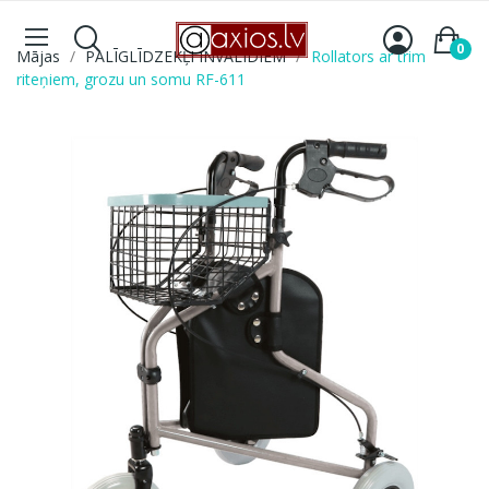
0
Mājas
PALĪGLĪDZEKĻI INVALĪDIEM
Rollators ar trim
riteņiem, grozu un somu RF-611