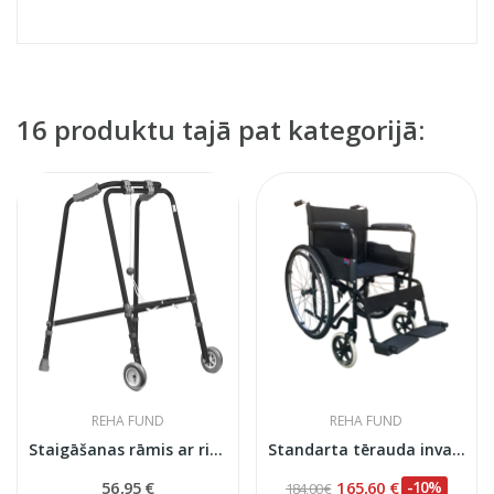
16 produktu tajā pat kategorijā:
REHA FUND
REHA FUND
Staigāšanas rāmis ar riteņiem RF-100 M
Standarta tērauda invalīdu ratiņkrēsls GABI,...
56,95 €
165,60 €
-10%
184,00 €