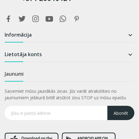
Informācija

Lietotāja konts

Jaunumi
Saņemiet mūsu jaunākās ziņas. Jūs varāt atrakstities no
jaumumiem jebkurā brīdī atsūtot ziņu STOP uz mūsu epastu
Abonēt