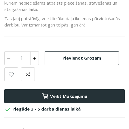
kuriem nepieciešams atbalsts piecelšanās, stāvēšanas un
staigāšanas laikā.
Tas ļauj patstāvīgi veikt lielāko daļu ikdienas pārvietošanās
darbību. Var izmantot gan telpās, gan ārā.
Pievienot Grozam
Veikt Maksājumu

Piegāde 3 - 5 darba dienas laikā