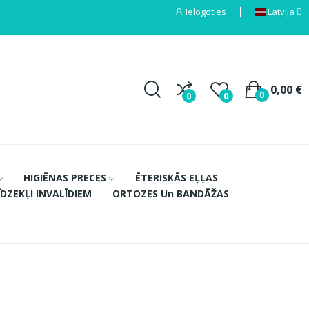
Ielogoties
Latvija
0,00 €
0
0
0
HIGIĒNAS PRECES
ĒTERISKĀS EĻĻAS
ĪDZEKĻI INVALĪDIEM
ORTOZES Un BANDĀŽAS