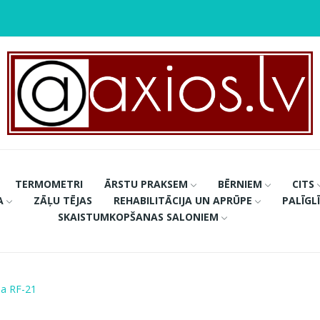
TERMOMETRI
ĀRSTU PRAKSEM
BĒRNIEM
CITS
A
ZĀĻU TĒJAS
REHABILITĀCIJA UN APRŪPE
PALĪGL
SKAISTUMKOPŠANAS SALONIEM
ma RF-21