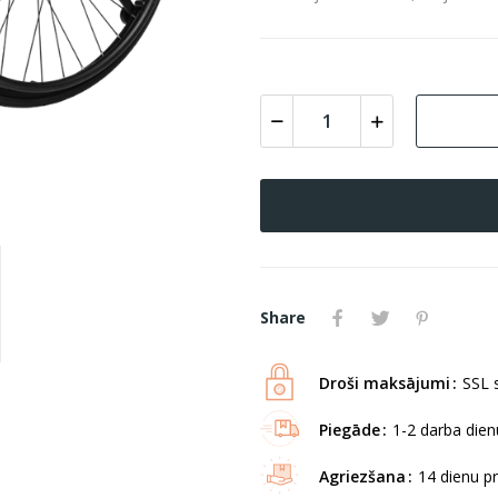
Share
Droši maksājumi
SSL s
Piegāde
1-2 darba dienu
Agriezšana
14 dienu p