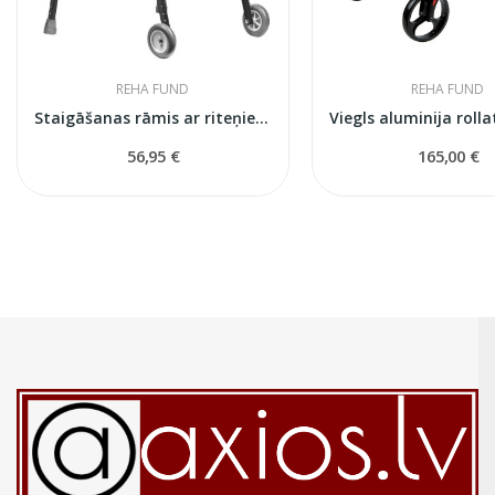
REHA FUND
REHA FUND
Staigāšanas rāmis ar riteņiem RF-100 M
56,95 €
165,00 €