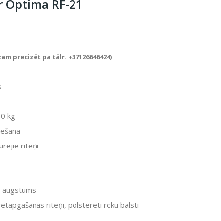
er Optima RF-21
zam precizēt pa tālr. +37126646424)
s
00 kg
lēšana
rējie riteņi
m
tu augstums
retapgāšanās riteņi, polsterēti roku balsti