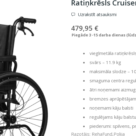
Ratiņkrēsls Cruis
Uzrakstīt atsauksmi
479,95 €
Piegāde 3 -15 darba dienas (lūd
vieglmetāla ratiņkrēsl
svārs – 11.9 kg
maksimāla slodze – 1
smaguma centra regu
ātri noņemami aizmugu
bremzes aprūpētāja
noņemami kāju balsti
regulējams kāju bals
piederumi: spilvens, p
Razotājs: RehaFund,Polija