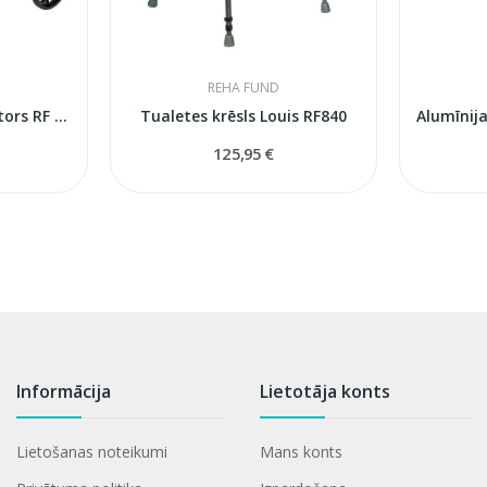
REHA FUND
Viegls aluminija rollators RF 620
Tualetes krēsls Louis RF840
125,95 €
Informācija
Lietotāja konts
Lietošanas noteikumi
Mans konts