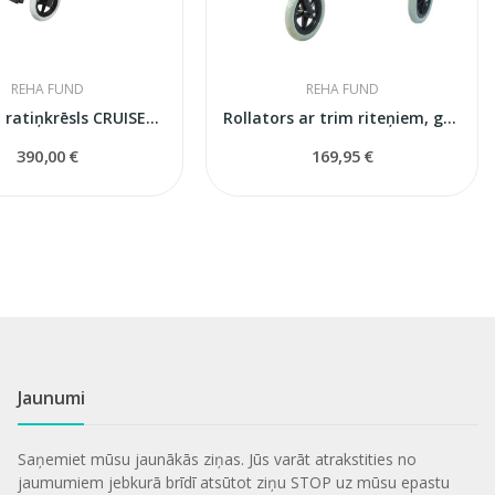
REHA FUND
REHA FUND
Alumīnija ratiņkrēsls CRUISER ACTIVE
Rollators ar trim riteņiem, grozu un somu RF-621
390,00 €
169,95 €
Jaunumi
Saņemiet mūsu jaunākās ziņas. Jūs varāt atrakstities no
jaumumiem jebkurā brīdī atsūtot ziņu STOP uz mūsu epastu