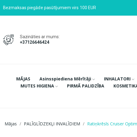
Bezmaksas piegāde pasūtījumiem virs 100 EUR
Sazināties ar mums:
+37126646424
MĀJAS
Asinsspiediena Mērītāji
INHALATORI
MUTES HIGIENA
PIRMĀ PALIDZĪBA
KOSMETIK
Mājas
PALĪGLĪDZEKĻI INVALĪDIEM
Ratiņkrēsls Cruiser Opti