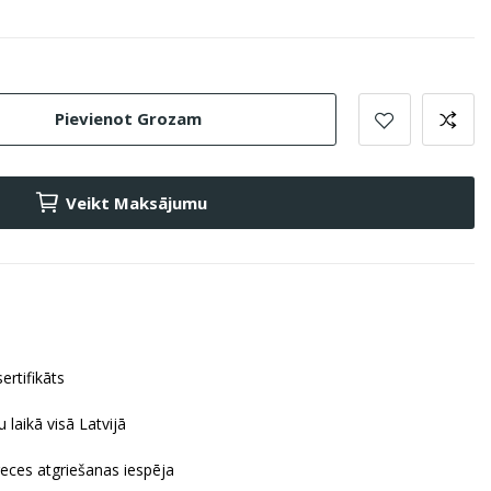
Pievienot Grozam
Veikt Maksājumu
ertifikāts
 laikā visā Latvijā
reces atgriešanas iespēja