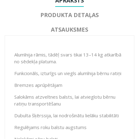
APRAKSTS
PRODUKTA DETAĻAS
ATSAUKSMES
Alumīnija rāmis, tādēļ svars tikai 13–14 kg atkarībā
no sēdekļa platuma.
Funkcionāls, izturīgs un viegls alumīnija bērnu ratiņi
Bremzes aprūpētājam
Salokāms atzveltnes balsts, lai atvieglotu bērnu
ratiņu transportēšanu
Dubulta šķērssija, lai nodrošinātu lielāku stabilitāti
Regulējams roku balstu augstums
Nolokāmi sānu balsti