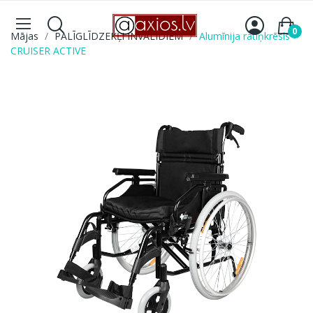
0
Mājas
PALĪGLĪDZEKĻI INVALĪDIEM
Alumīnija ratiņkrēsls
CRUISER ACTIVE