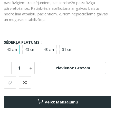
pastāvīgiem traucējumiem, kas ierobežo patstāvīgu
pārvietošanos. Ratiņkrēsla aprīkošana ar galvas balstu
nodrošina atbalstu pacientiem, kuriem nepieciešama galvas
un muguras stabilizācija
SĒDEKĻA PLATUMS :
42 cm
45 cm
48 cm
51 cm
Pievienot Grozam
Veikt Maksājumu