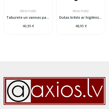
REHA FUND
REHA FUND
Taburete un vannas pakāpiens 2in1 RF823
Dušas krēsls ar higiēnisku izgriezumu RF811
40,95 €
48,95 €