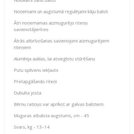
Noņemami un augstumā regulējami kāju balsti
Ātri noņemamas aizmugurējo riteņu
savienotājierīces
Ātrās atbrīvošanas savienojumi aizmugurējiem
riteņiem
Alumīnija auklas, lai atvieglotu stūrēšanu
Putu spilvens iekļauts
Pretapgāšanās riteņi
Dubulta josta
Bērnu ratiņus var aprīkot ar galvas balstiem.
Muguras atbalsta augstums, cm - 45
Svars, kg - 13–14