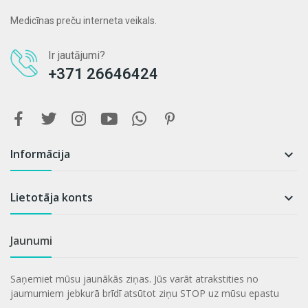
Medicīnas preču interneta veikals.
Ir jautājumi?
+371 26646424
Informācija

Lietotāja konts

Jaunumi
Saņemiet mūsu jaunākās ziņas. Jūs varāt atrakstities no
jaumumiem jebkurā brīdī atsūtot ziņu STOP uz mūsu epastu