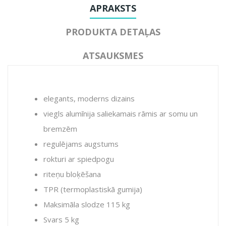
APRAKSTS
PRODUKTA DETAĻAS
ATSAUKSMES
elegants, moderns dizains
viegls alumīnija saliekamais rāmis ar somu un
bremzēm
regulējams augstums
rokturi ar spiedpogu
riteņu bloķēšana
TPR (termoplastiskā gumija)
Maksimāla slodze 115 kg
Svars 5 kg