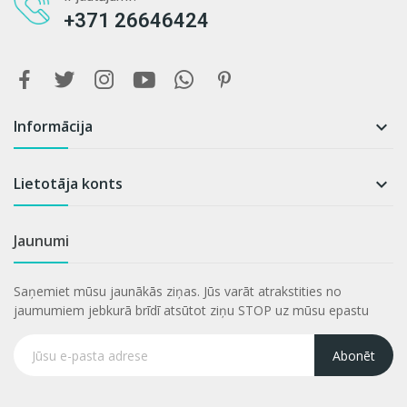
+371 26646424
Informācija

Lietotāja konts

Jaunumi
Saņemiet mūsu jaunākās ziņas. Jūs varāt atrakstities no
jaumumiem jebkurā brīdī atsūtot ziņu STOP uz mūsu epastu
Abonēt