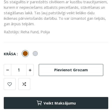
Šis staigulītis ir paredzēts cilvēkiem ar kustību traucējumiem,
kuriem ir nepieciešams atbalsts piecelšanās, stāvēšanas un
staigāšanas laikā. Tas ļauj patstāvīgi veikt lielāko daļu
ikdienas pārvietošanās darbību. To var izmantot gan telpās,
gan ārpus telpām.
Ražotājs: Reha Fund, Polija
Brūna
Pelēks
KRĀSA :
Pievienot Grozam
Veikt Maksājumu