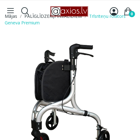
0
Mājas
PALĪGLĪDZEKĻI INVALĪDIEM
Trīsriteņu rolators
Geneva Premium